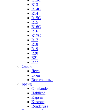
R13C
R13
R14C
R14
R15C
R15
R16C
R16
R17C
R17
R18
R19
R20
R21
R22
Сезон
Лето
Зима
Всесезонные
Бренд
Grenlander
Habilead
Kapsen
Kustone
Roadcruza