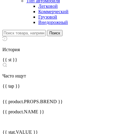
Тип автомобиля
Легковой
Коммерческий
Грузовой
Внедорожный
История
{{ st }}
Часто ищут
{{ tap }}
{{ product.PROPS.BREND }}
{{ product.NAME }}
{{ stat.VALUE }}