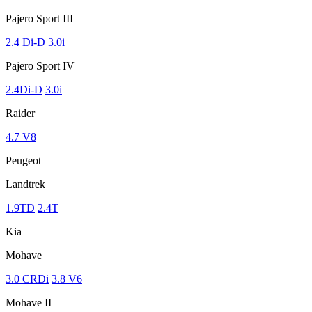
Pajero Sport III
2.4 Di-D
3.0i
Pajero Sport IV
2.4Di-D
3.0i
Raider
4.7 V8
Peugeot
Landtrek
1.9TD
2.4T
Kia
Mohave
3.0 CRDi
3.8 V6
Mohave II