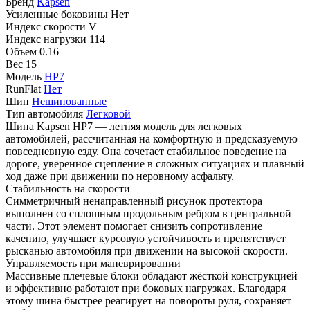
Бренд
Kapsen
Усиленные боковины
Нет
Индекс скорости
V
Индекс нагрузки
114
Объем
0.16
Вес
15
Модель
HP7
RunFlat
Нет
Шип
Нешипованные
Тип автомобиля
Легковой
Шина Kapsen HP7 — летняя модель для легковых
автомобилей, рассчитанная на комфортную и предсказуемую
повседневную езду. Она сочетает стабильное поведение на
дороге, уверенное сцепление в сложных ситуациях и плавный
ход даже при движении по неровному асфальту.
Стабильность на скорости
Симметричный ненаправленный рисунок протектора
выполнен со сплошным продольным ребром в центральной
части. Этот элемент помогает снизить сопротивление
качению, улучшает курсовую устойчивость и препятствует
рысканью автомобиля при движении на высокой скорости.
Управляемость при маневрировании
Массивные плечевые блоки обладают жёсткой конструкцией
и эффективно работают при боковых нагрузках. Благодаря
этому шина быстрее реагирует на повороты руля, сохраняет