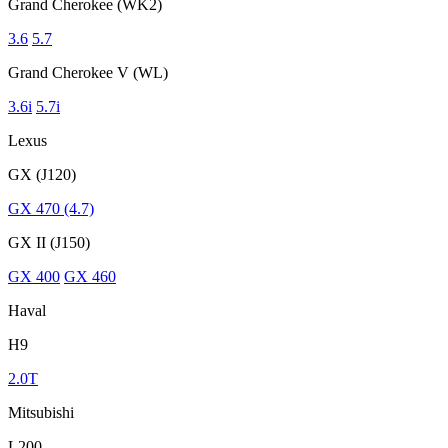
Grand Cherokee (WK2)
3.6
5.7
Grand Cherokee V (WL)
3.6i
5.7i
Lexus
GX (J120)
GX 470 (4.7)
GX II (J150)
GX 400
GX 460
Haval
H9
2.0T
Mitsubishi
L200