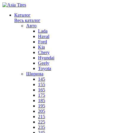
Каталог
Весь каталог
Авто
Lada
Haval
Ford
Kia
Chery
Hyundai
Geely
Toyota
Ширина
145
155
165
175
185
195
205
215
225
235
245