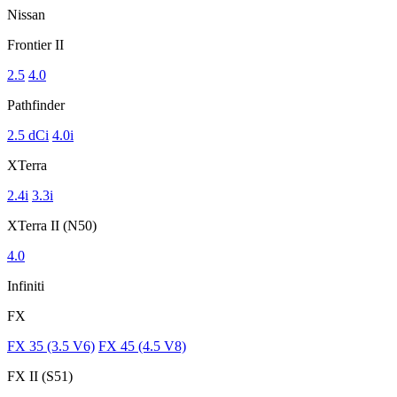
Nissan
Frontier II
2.5
4.0
Pathfinder
2.5 dCi
4.0i
XTerra
2.4i
3.3i
XTerra II (N50)
4.0
Infiniti
FX
FX 35 (3.5 V6)
FX 45 (4.5 V8)
FX II (S51)