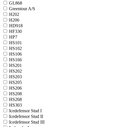
GL868
Greentour A/S
H202
H206
HD918
HF330
HP7
HS101
HS102
HS106
HS166
HS201
HS202
HS203
HS205
HS206
HS208
HS268
HS303
Icedefensor Stud I
Icedefensor Stud II
Icedefensor Stud III