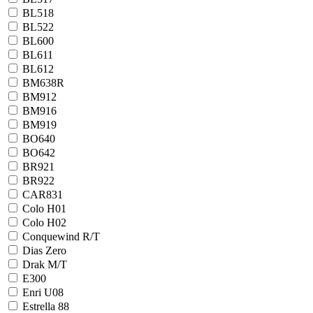
BL518
BL522
BL600
BL611
BL612
BM638R
BM912
BM916
BM919
BO640
BO642
BR921
BR922
CAR831
Colo H01
Colo H02
Conquewind R/T
Dias Zero
Drak M/T
E300
Enri U08
Estrella 88