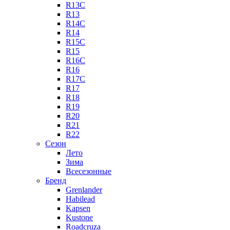
R13C
R13
R14C
R14
R15C
R15
R16C
R16
R17C
R17
R18
R19
R20
R21
R22
Сезон
Лето
Зима
Всесезонные
Бренд
Grenlander
Habilead
Kapsen
Kustone
Roadcruza