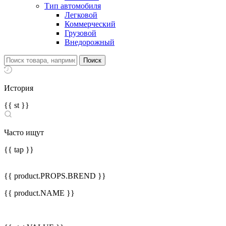
Тип автомобиля
Легковой
Коммерческий
Грузовой
Внедорожный
История
{{ st }}
Часто ищут
{{ tap }}
{{ product.PROPS.BREND }}
{{ product.NAME }}