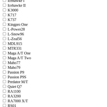
Icehawke I
Icehawke II
K3000
K717
K737
Kingpro One
L-Power28
L-Snow96
L-Zeal56
MDL915
MTR331
Maga A/T One
Maga A/T Two
Maho77
Maho79
Passion P9
Passion P9S
Predator M/T
Quiet Q7
RA1100
RA3200
RA7000 X/T
RS01