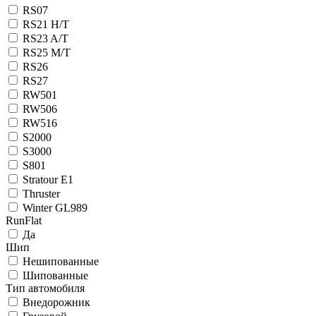
RS07
RS21 H/T
RS23 A/T
RS25 M/T
RS26
RS27
RW501
RW506
RW516
S2000
S3000
S801
Stratour E1
Thruster
Winter GL989
RunFlat
Да
Шип
Нешипованные
Шипованные
Тип автомобиля
Внедорожник