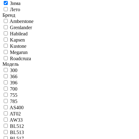
Зима
Лето
Бренд
Amberstone
Grenlander
Habilead
Kapsen
Kustone
Megarun
Roadcruza
Модель
300
366
396
700
755
785
AS400
AT02
AW33
BL512
BL513
BL517