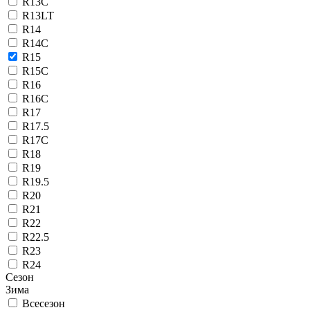
R13C
R13LT
R14
R14C
R15
R15C
R16
R16C
R17
R17.5
R17C
R18
R19
R19.5
R20
R21
R22
R22.5
R23
R24
Сезон
Зима
Всесезон