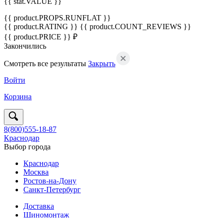
{{ stat.VALUE }}
{{ product.PROPS.RUNFLAT }}
{{ product.RATING }}
{{ product.COUNT_REVIEWS }}
{{ product.PRICE }} ₽
Закончились
Смотреть все результаты
Закрыть
Войти
Корзина
8(800)555-18-87
Краснодар
Выбор города
Краснодар
Москва
Ростов-на-Дону
Санкт-Петербург
Доставка
Шиномонтаж