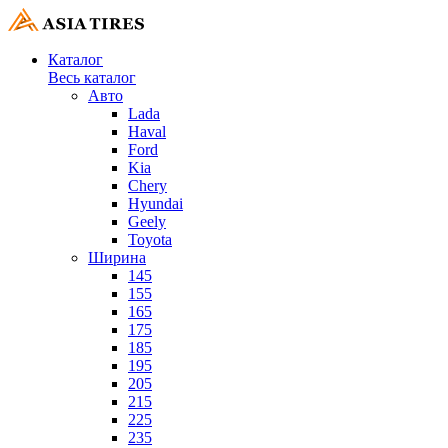
Каталог
Весь каталог
Авто
Lada
Haval
Ford
Kia
Chery
Hyundai
Geely
Toyota
Ширина
145
155
165
175
185
195
205
215
225
235