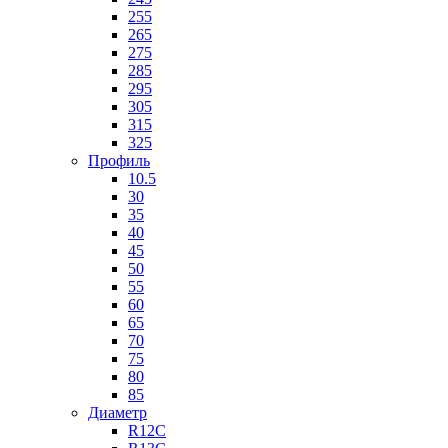
255
265
275
285
295
305
315
325
Профиль
10.5
30
35
40
45
50
55
60
65
70
75
80
85
Диаметр
R12C