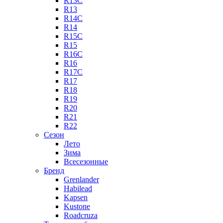
R13C
R13
R14C
R14
R15C
R15
R16C
R16
R17C
R17
R18
R19
R20
R21
R22
Сезон
Лето
Зима
Всесезонные
Бренд
Grenlander
Habilead
Kapsen
Kustone
Roadcruza