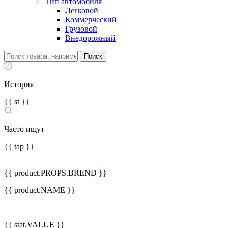
Тип автомобиля
Легковой
Коммерческий
Грузовой
Внедорожный
История
{{ st }}
Часто ищут
{{ tap }}
{{ product.PROPS.BREND }}
{{ product.NAME }}
{{ stat.VALUE }}