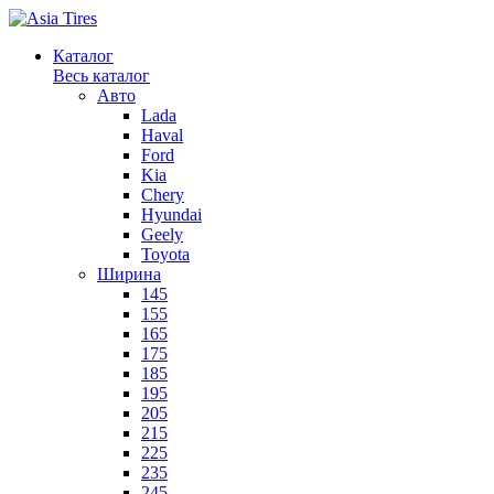
Каталог
Весь каталог
Авто
Lada
Haval
Ford
Kia
Chery
Hyundai
Geely
Toyota
Ширина
145
155
165
175
185
195
205
215
225
235
245