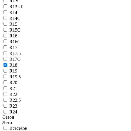
R13C
R13LT
R14
R14C
R15
R15C
R16
R16C
R17
R17.5
R17C
R18
R19
R19.5
R20
R21
R22
R22.5
R23
R24
Сезон
Лето
Всесезон