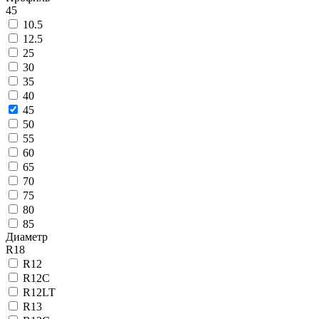
45
10.5
12.5
25
30
35
40
45
50
55
60
65
70
75
80
85
Диаметр
R18
R12
R12C
R12LT
R13