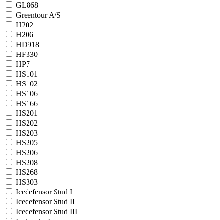
GL868
Greentour A/S
H202
H206
HD918
HF330
HP7
HS101
HS102
HS106
HS166
HS201
HS202
HS203
HS205
HS206
HS208
HS268
HS303
Icedefensor Stud I
Icedefensor Stud II
Icedefensor Stud III