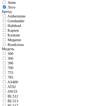
Зима
Лето
Бренд
Amberstone
Grenlander
Habilead
Kapsen
Kustone
Megarun
Roadcruza
Модель
300
366
396
700
755
785
AS400
AT02
AW33
BL512
BL513
BL517