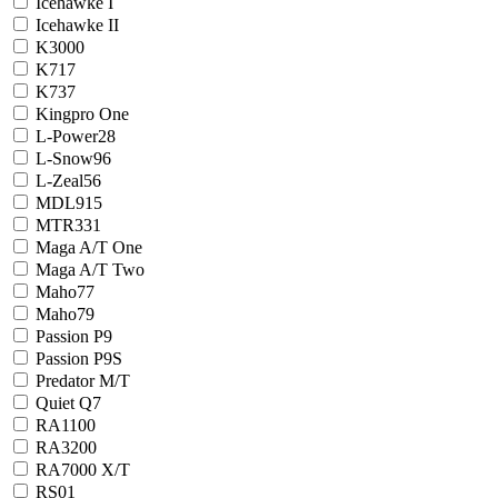
Icehawke I
Icehawke II
K3000
K717
K737
Kingpro One
L-Power28
L-Snow96
L-Zeal56
MDL915
MTR331
Maga A/T One
Maga A/T Two
Maho77
Maho79
Passion P9
Passion P9S
Predator M/T
Quiet Q7
RA1100
RA3200
RA7000 X/T
RS01