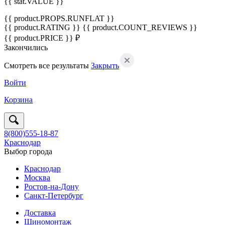
{{ stat.VALUE }}
{{ product.PROPS.RUNFLAT }}
{{ product.RATING }}
{{ product.COUNT_REVIEWS }}
{{ product.PRICE }} ₽
Закончились
Смотреть все результаты
Закрыть
Войти
Корзина
8(800)555-18-87
Краснодар
Выбор города
Краснодар
Москва
Ростов-на-Дону
Санкт-Петербург
Доставка
Шиномонтаж