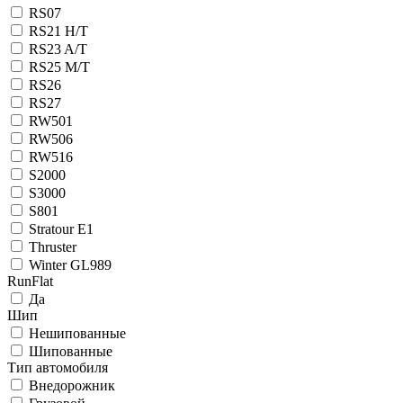
RS07
RS21 H/T
RS23 A/T
RS25 M/T
RS26
RS27
RW501
RW506
RW516
S2000
S3000
S801
Stratour E1
Thruster
Winter GL989
RunFlat
Да
Шип
Нешипованные
Шипованные
Тип автомобиля
Внедорожник