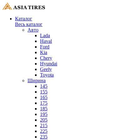
Каталог
Весь каталог
Авто
Lada
Haval
Ford
Kia
Chery
Hyundai
Geely
Toyota
Ширина
145
155
165
175
185
195
205
215
225
235