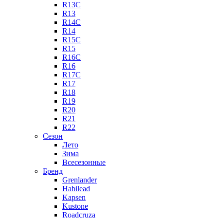
R13C
R13
R14C
R14
R15C
R15
R16C
R16
R17C
R17
R18
R19
R20
R21
R22
Сезон
Лето
Зима
Всесезонные
Бренд
Grenlander
Habilead
Kapsen
Kustone
Roadcruza