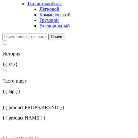
Тип автомобиля
Легковой
Коммерческий
Грузовой
Внедорожный
История
{{ st }}
Часто ищут
{{ tap }}
{{ product.PROPS.BREND }}
{{ product.NAME }}