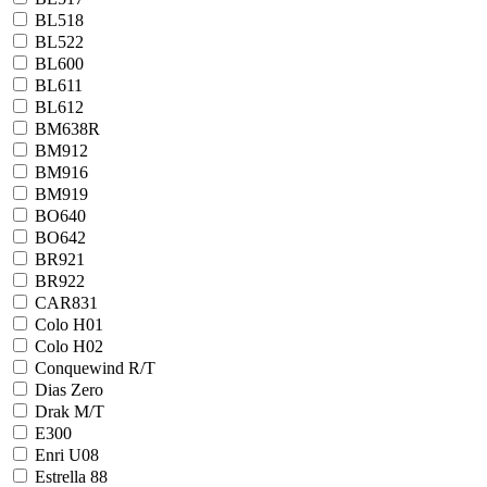
BL518
BL522
BL600
BL611
BL612
BM638R
BM912
BM916
BM919
BO640
BO642
BR921
BR922
CAR831
Colo H01
Colo H02
Conquewind R/T
Dias Zero
Drak M/T
E300
Enri U08
Estrella 88