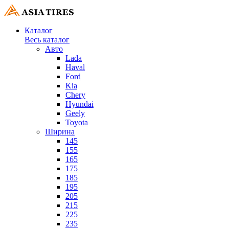
Каталог
Весь каталог
Авто
Lada
Haval
Ford
Kia
Chery
Hyundai
Geely
Toyota
Ширина
145
155
165
175
185
195
205
215
225
235