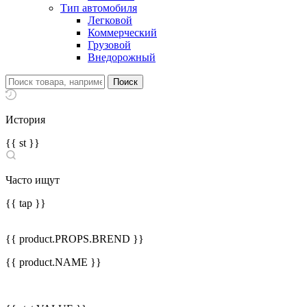
Тип автомобиля
Легковой
Коммерческий
Грузовой
Внедорожный
История
{{ st }}
Часто ищут
{{ tap }}
{{ product.PROPS.BREND }}
{{ product.NAME }}