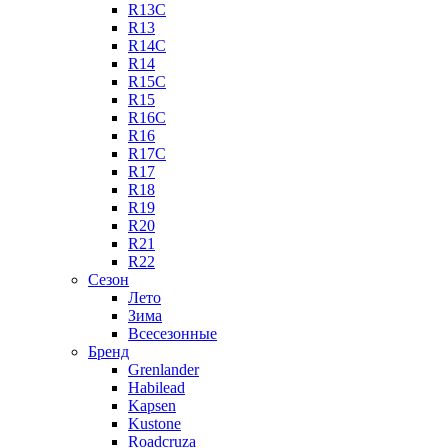
R13C
R13
R14C
R14
R15C
R15
R16C
R16
R17C
R17
R18
R19
R20
R21
R22
Сезон
Лето
Зима
Всесезонные
Бренд
Grenlander
Habilead
Kapsen
Kustone
Roadcruza