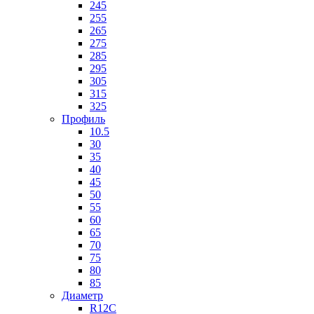
245
255
265
275
285
295
305
315
325
Профиль
10.5
30
35
40
45
50
55
60
65
70
75
80
85
Диаметр
R12C