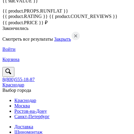
{{ stat.VALUE }}
{{ product.PROPS.RUNFLAT }}
{{ product.RATING }}
{{ product.COUNT_REVIEWS }}
{{ product.PRICE }} ₽
Закончились
Смотреть все результаты
Закрыть
Войти
Корзина
8(800)555-18-87
Краснодар
Выбор города
Краснодар
Москва
Ростов-на-Дону
Санкт-Петербург
Доставка
Шиномонтаж