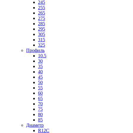
245
255
265
275
285
295
305
315
325
Профиль
10.5
30
35
40
45
50
55
60
65
70
75
80
85
Диаметр
R12C