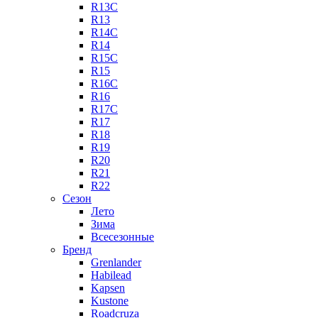
R13C
R13
R14C
R14
R15C
R15
R16C
R16
R17C
R17
R18
R19
R20
R21
R22
Сезон
Лето
Зима
Всесезонные
Бренд
Grenlander
Habilead
Kapsen
Kustone
Roadcruza