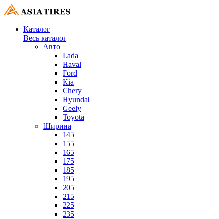
Каталог
Весь каталог
Авто
Lada
Haval
Ford
Kia
Chery
Hyundai
Geely
Toyota
Ширина
145
155
165
175
185
195
205
215
225
235