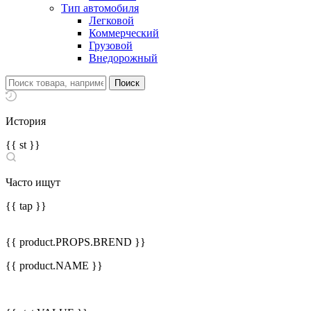
Тип автомобиля
Легковой
Коммерческий
Грузовой
Внедорожный
История
{{ st }}
Часто ищут
{{ tap }}
{{ product.PROPS.BREND }}
{{ product.NAME }}