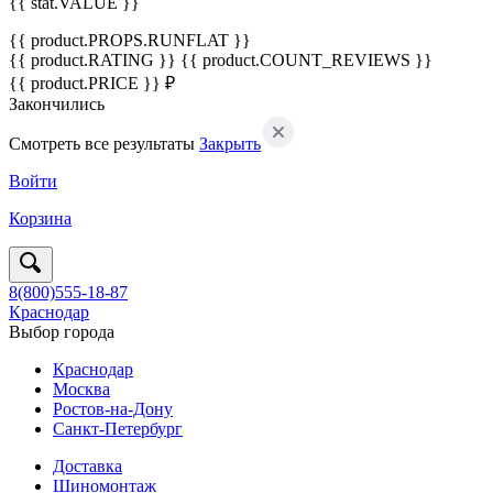
{{ stat.VALUE }}
{{ product.PROPS.RUNFLAT }}
{{ product.RATING }}
{{ product.COUNT_REVIEWS }}
{{ product.PRICE }} ₽
Закончились
Смотреть все результаты
Закрыть
Войти
Корзина
8(800)555-18-87
Краснодар
Выбор города
Краснодар
Москва
Ростов-на-Дону
Санкт-Петербург
Доставка
Шиномонтаж