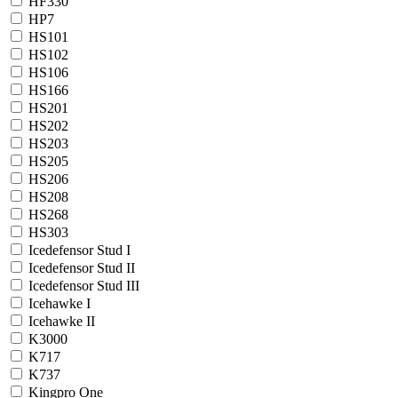
HF330
HP7
HS101
HS102
HS106
HS166
HS201
HS202
HS203
HS205
HS206
HS208
HS268
HS303
Icedefensor Stud I
Icedefensor Stud II
Icedefensor Stud III
Icehawke I
Icehawke II
K3000
K717
K737
Kingpro One