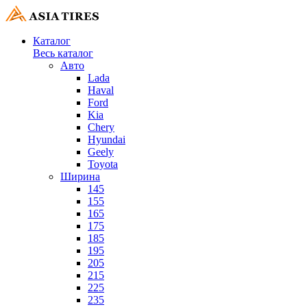
Каталог
Весь каталог
Авто
Lada
Haval
Ford
Kia
Chery
Hyundai
Geely
Toyota
Ширина
145
155
165
175
185
195
205
215
225
235