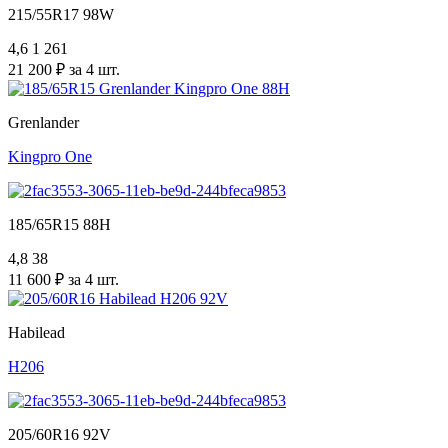
215/55R17 98W
4,6
1 261
21 200 ₽ за 4 шт.
Grenlander
Kingpro One
185/65R15 88H
4,8
38
11 600 ₽ за 4 шт.
Habilead
H206
205/60R16 92V