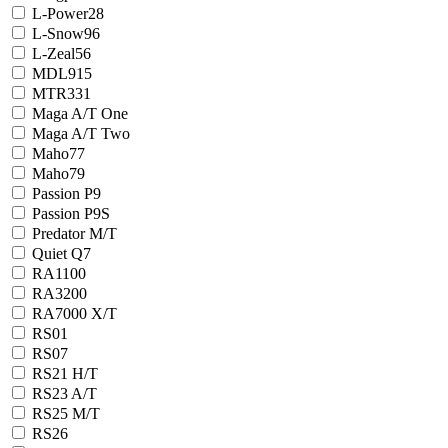
L-Power28
L-Snow96
L-Zeal56
MDL915
MTR331
Maga A/T One
Maga A/T Two
Maho77
Maho79
Passion P9
Passion P9S
Predator M/T
Quiet Q7
RA1100
RA3200
RA7000 X/T
RS01
RS07
RS21 H/T
RS23 A/T
RS25 M/T
RS26