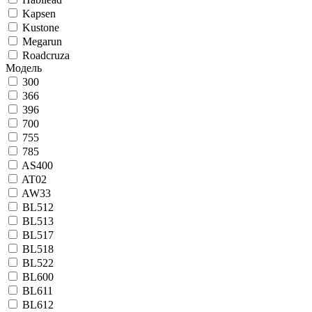
Kapsen
Kustone
Megarun
Roadcruza
Модель
300
366
396
700
755
785
AS400
AT02
AW33
BL512
BL513
BL517
BL518
BL522
BL600
BL611
BL612