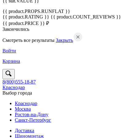
{{ stat.VALUE }}
{{ product.PROPS.RUNFLAT }}
{{ product.RATING }}
{{ product.COUNT_REVIEWS }}
{{ product.PRICE }} ₽
Закончились
Смотреть все результаты
Закрыть
Войти
Корзина
8(800)555-18-87
Краснодар
Выбор города
Краснодар
Москва
Ростов-на-Дону
Санкт-Петербург
Доставка
Шиномонтаж