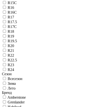
R15C
R16
R16C
R17
R17.5
R17C
R18
R19
R19.5
R20
R21
R22
R22.5
R23
R24
Сезон
Всесезон
Зима
Лето
Бренд
Amberstone
Grenlander
Habilead