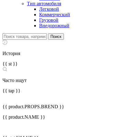
Тип автомобиля
Легковой
Коммерческий
Грузовой
Внедорожный
История
{{ st }}
Часто ищут
{{ tap }}
{{ product.PROPS.BREND }}
{{ product.NAME }}