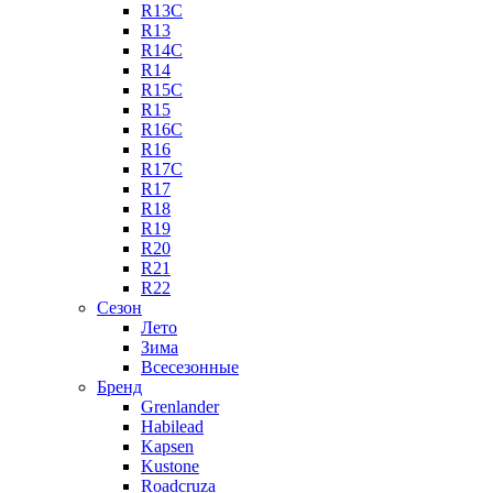
R13C
R13
R14C
R14
R15C
R15
R16C
R16
R17C
R17
R18
R19
R20
R21
R22
Сезон
Лето
Зима
Всесезонные
Бренд
Grenlander
Habilead
Kapsen
Kustone
Roadcruza