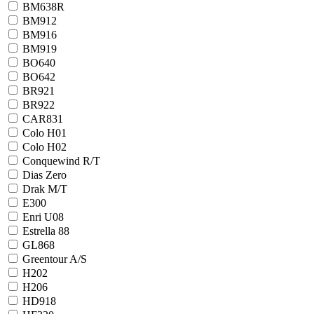
BM638R
BM912
BM916
BM919
BO640
BO642
BR921
BR922
CAR831
Colo H01
Colo H02
Conquewind R/T
Dias Zero
Drak M/T
E300
Enri U08
Estrella 88
GL868
Greentour A/S
H202
H206
HD918