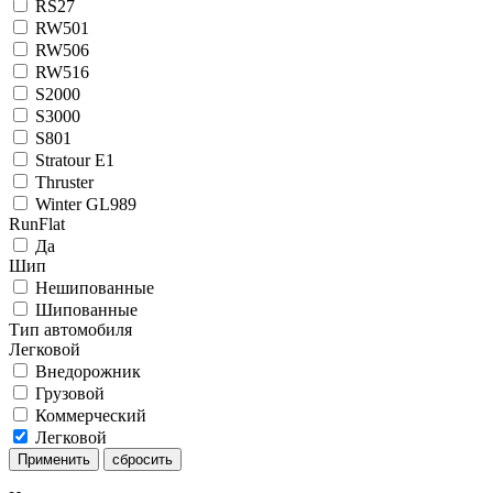
RS27
RW501
RW506
RW516
S2000
S3000
S801
Stratour E1
Thruster
Winter GL989
RunFlat
Да
Шип
Нешипованные
Шипованные
Тип автомобиля
Легковой
Внедорожник
Грузовой
Коммерческий
Легковой
Применить