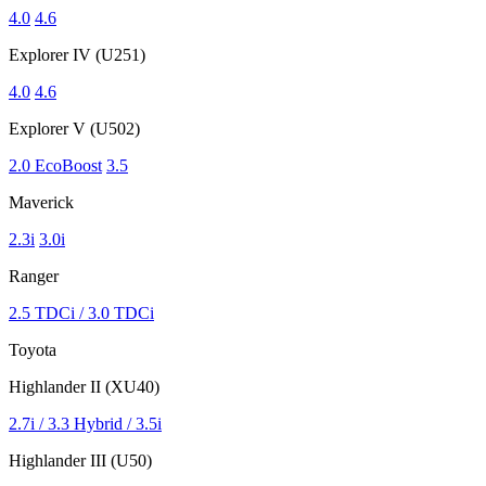
4.0
4.6
Explorer IV (U251)
4.0
4.6
Explorer V (U502)
2.0 EcoBoost
3.5
Maverick
2.3i
3.0i
Ranger
2.5 TDCi / 3.0 TDCi
Toyota
Highlander II (XU40)
2.7i / 3.3 Hybrid / 3.5i
Highlander III (U50)