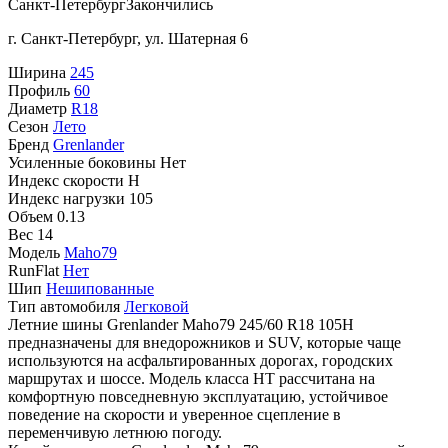
Санкт-Петербург
Закончились
г. Санкт-Петербург, ул. Шатерная 6
Ширина
245
Профиль
60
Диаметр
R18
Сезон
Лето
Бренд
Grenlander
Усиленные боковины
Нет
Индекс скорости
H
Индекс нагрузки
105
Объем
0.13
Вес
14
Модель
Maho79
RunFlat
Нет
Шип
Нешипованные
Тип автомобиля
Легковой
Летние шины Grenlander Maho79 245/60 R18 105H
предназначены для внедорожников и SUV, которые чаще
используются на асфальтированных дорогах, городских
маршрутах и шоссе. Модель класса HT рассчитана на
комфортную повседневную эксплуатацию, устойчивое
поведение на скорости и уверенное сцепление в
переменчивую летнюю погоду.