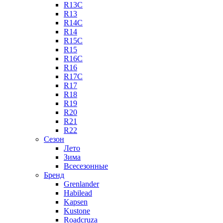
R13C
R13
R14C
R14
R15C
R15
R16C
R16
R17C
R17
R18
R19
R20
R21
R22
Сезон
Лето
Зима
Всесезонные
Бренд
Grenlander
Habilead
Kapsen
Kustone
Roadcruza