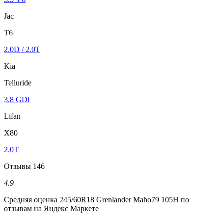
Jac
T6
2.0D / 2.0T
Kia
Telluride
3.8 GDi
Lifan
X80
2.0T
Отзывы
146
4.9
Средняя оценка
245/60R18 Grenlander Maho79 105H
по
отзывам на Яндекс Маркете