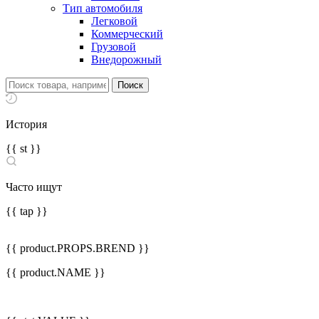
Тип автомобиля
Легковой
Коммерческий
Грузовой
Внедорожный
История
{{ st }}
Часто ищут
{{ tap }}
{{ product.PROPS.BREND }}
{{ product.NAME }}