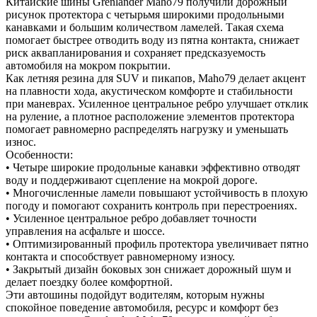
Китайские шины Grenlander Maho79 получили дорожный
рисунок протектора с четырьмя широкими продольными
канавками и большим количеством ламелей. Такая схема
помогает быстрее отводить воду из пятна контакта, снижает
риск аквапланирования и сохраняет предсказуемость
автомобиля на мокром покрытии.
Как летняя резина для SUV и пикапов, Maho79 делает акцент
на плавности хода, акустическом комфорте и стабильности
при маневрах. Усиленное центральное ребро улучшает отклик
на руление, а плотное расположение элементов протектора
помогает равномерно распределять нагрузку и уменьшать
износ.
Особенности:
• Четыре широкие продольные канавки эффективно отводят
воду и поддерживают сцепление на мокрой дороге.
• Многочисленные ламели повышают устойчивость в плохую
погоду и помогают сохранить контроль при перестроениях.
• Усиленное центральное ребро добавляет точности
управления на асфальте и шоссе.
• Оптимизированный профиль протектора увеличивает пятно
контакта и способствует равномерному износу.
• Закрытый дизайн боковых зон снижает дорожный шум и
делает поездку более комфортной.
Эти автошины подойдут водителям, которым нужны
спокойное поведение автомобиля, ресурс и комфорт без