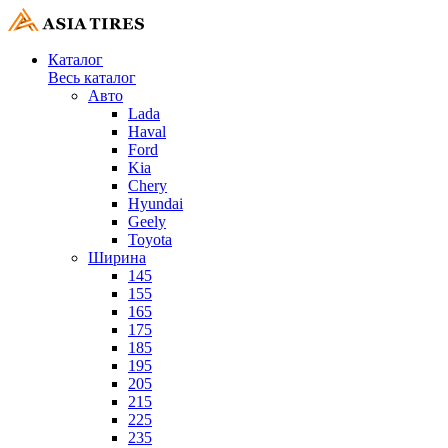
Каталог
Весь каталог
Авто
Lada
Haval
Ford
Kia
Chery
Hyundai
Geely
Toyota
Ширина
145
155
165
175
185
195
205
215
225
235