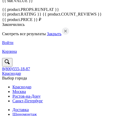
{{ stat.VALUE }}
{{ product.PROPS.RUNFLAT }}
{{ product.RATING }}
{{ product.COUNT_REVIEWS }}
{{ product.PRICE }} ₽
Закончились
Смотреть все результаты
Закрыть
Войти
Корзина
8(800)555-18-87
Краснодар
Выбор города
Краснодар
Москва
Ростов-на-Дону
Санкт-Петербург
Доставка
Шиномонтаж