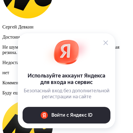
Сергей Девкин
Достоинства
Не шумная, мягкая. балансировка 10-15 грамм. Отличная
резина. Не уступает Европейским брендам
Недостатки
нет
Комментарий
Буду ещё заказывать