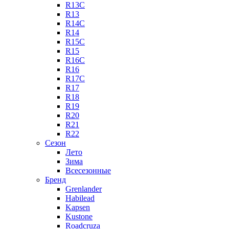
R13C
R13
R14C
R14
R15C
R15
R16C
R16
R17C
R17
R18
R19
R20
R21
R22
Сезон
Лето
Зима
Всесезонные
Бренд
Grenlander
Habilead
Kapsen
Kustone
Roadcruza