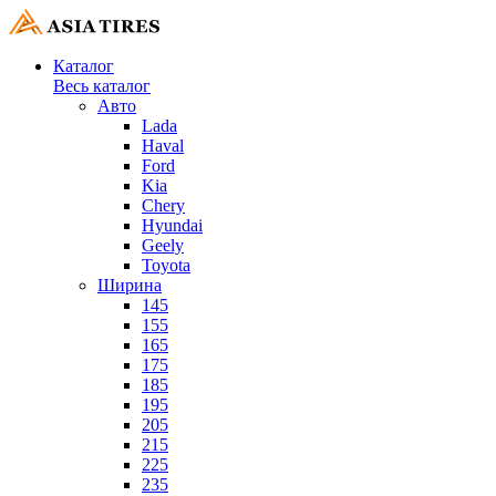
Каталог
Весь каталог
Авто
Lada
Haval
Ford
Kia
Chery
Hyundai
Geely
Toyota
Ширина
145
155
165
175
185
195
205
215
225
235