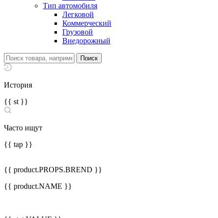
Тип автомобиля
Легковой
Коммерческий
Грузовой
Внедорожный
История
{{ st }}
Часто ищут
{{ tap }}
{{ product.PROPS.BREND }}
{{ product.NAME }}