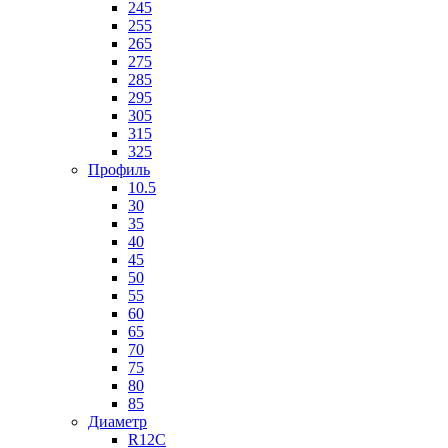
245
255
265
275
285
295
305
315
325
Профиль
10.5
30
35
40
45
50
55
60
65
70
75
80
85
Диаметр
R12C