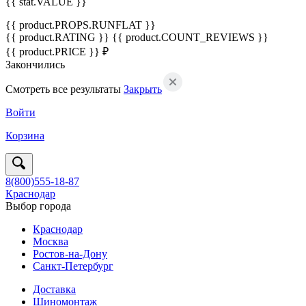
{{ stat.VALUE }}
{{ product.PROPS.RUNFLAT }}
{{ product.RATING }}
{{ product.COUNT_REVIEWS }}
{{ product.PRICE }} ₽
Закончились
Смотреть все результаты
Закрыть
Войти
Корзина
8(800)555-18-87
Краснодар
Выбор города
Краснодар
Москва
Ростов-на-Дону
Санкт-Петербург
Доставка
Шиномонтаж