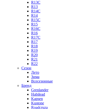
R13C
R13
R14C
R14
R15C
R15
R16C
R16
R17C
R17
R18
R19
R20
R21
R22
Сезон
Лето
Зима
Всесезонные
Бренд
Grenlander
Habilead
Kapsen
Kustone
Roadcruza