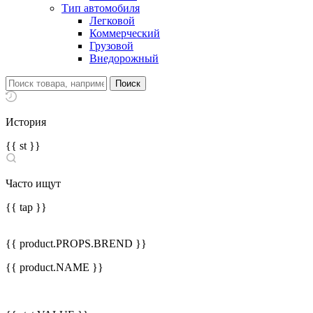
Тип автомобиля
Легковой
Коммерческий
Грузовой
Внедорожный
История
{{ st }}
Часто ищут
{{ tap }}
{{ product.PROPS.BREND }}
{{ product.NAME }}