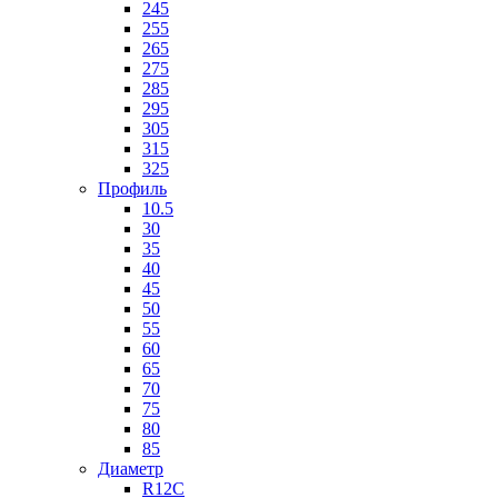
245
255
265
275
285
295
305
315
325
Профиль
10.5
30
35
40
45
50
55
60
65
70
75
80
85
Диаметр
R12C