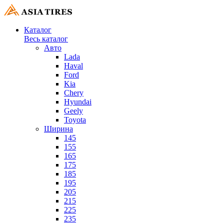
Каталог
Весь каталог
Авто
Lada
Haval
Ford
Kia
Chery
Hyundai
Geely
Toyota
Ширина
145
155
165
175
185
195
205
215
225
235