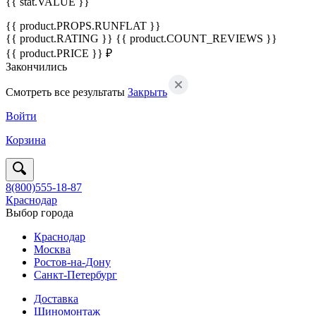
{{ stat.VALUE }}
{{ product.PROPS.RUNFLAT }}
{{ product.RATING }}
{{ product.COUNT_REVIEWS }}
{{ product.PRICE }} ₽
Закончились
Смотреть все результаты
Закрыть
Войти
Корзина
8(800)555-18-87
Краснодар
Выбор города
Краснодар
Москва
Ростов-на-Дону
Санкт-Петербург
Доставка
Шиномонтаж