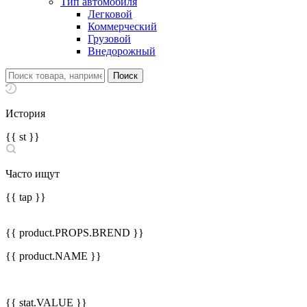
Тип автомобиля
Легковой
Коммерческий
Грузовой
Внедорожный
История
{{ st }}
Часто ищут
{{ tap }}
{{ product.PROPS.BREND }}
{{ product.NAME }}
{{ stat.VALUE }}