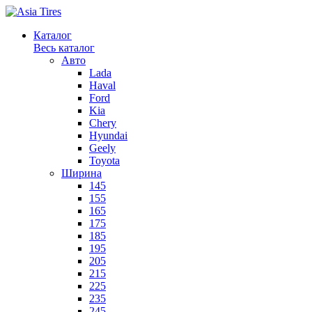
Каталог
Весь каталог
Авто
Lada
Haval
Ford
Kia
Chery
Hyundai
Geely
Toyota
Ширина
145
155
165
175
185
195
205
215
225
235
245