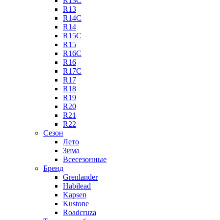
R13C
R13
R14C
R14
R15C
R15
R16C
R16
R17C
R17
R18
R19
R20
R21
R22
Сезон
Лето
Зима
Всесезонные
Бренд
Grenlander
Habilead
Kapsen
Kustone
Roadcruza