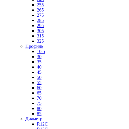
255
265
275
285
295
305
315
325
Профиль
10.5
30
35
40
45
50
55
60
65
70
75
80
85
Диаметр
R12C