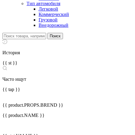
Тип автомобиля
Легковой
Коммерческий
Грузовой
Внедорожный
История
{{ st }}
Часто ищут
{{ tap }}
{{ product.PROPS.BREND }}
{{ product.NAME }}