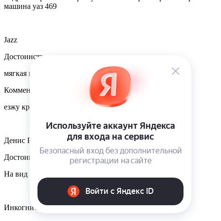
машина уаз 469
Jazz
Достоинства
мягкая качестченная
Комментарий
езжу круглый год очень доволен
Денис Р.
Достоинства
На вид - огонь!!! Пока ещё не ставил на авто
Инкогнито 0006