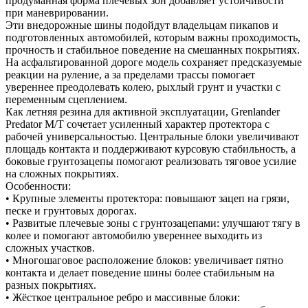
продуманная форма плечевых зон добавляет устойчивости
при маневрировании.
Эти внедорожные шины подойдут владельцам пикапов и
подготовленных автомобилей, которым важны проходимость,
прочность и стабильное поведение на смешанных покрытиях.
На асфальтированной дороге модель сохраняет предсказуемые
реакции на руление, а за пределами трассы помогает
увереннее преодолевать колею, рыхлый грунт и участки с
переменным сцеплением.
Как летняя резина для активной эксплуатации, Grenlander
Predator M/T сочетает усиленный характер протектора с
рабочей универсальностью. Центральные блоки увеличивают
площадь контакта и поддерживают курсовую стабильность, а
боковые грунтозацепы помогают реализовать тяговое усилие
на сложных покрытиях.
Особенности:
• Крупные элементы протектора: повышают зацеп на грязи,
песке и грунтовых дорогах.
• Развитые плечевые зоны с грунтозацепами: улучшают тягу в
колее и помогают автомобилю увереннее выходить из
сложных участков.
• Многошаговое расположение блоков: увеличивает пятно
контакта и делает поведение шины более стабильным на
разных покрытиях.
• Жёсткое центральное ребро и массивные блоки: