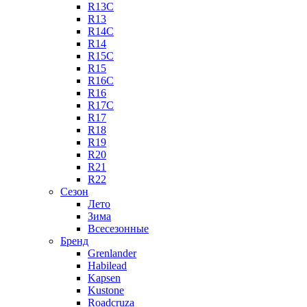
R13C
R13
R14C
R14
R15C
R15
R16C
R16
R17C
R17
R18
R19
R20
R21
R22
Сезон
Лето
Зима
Всесезонные
Бренд
Grenlander
Habilead
Kapsen
Kustone
Roadcruza