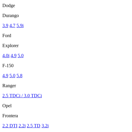
Dodge
Durango
3.9
4.7
5.9i
Ford
Explorer
4.0i
4.9
5.0
F-150
4.9
5.0
5.8
Ranger
2.5 TDCi / 3.0 TDCi
Opel
Frontera
2.2 DTI
2.2i
2.5 TD
3.2i