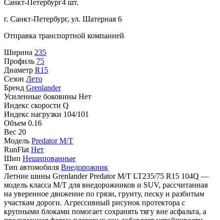
Санкт-Петербург
4 шт.
г. Санкт-Петербург, ул. Шатерная 6
Отправка транспортной компанией
Ширина
235
Профиль
75
Диаметр
R15
Сезон
Лето
Бренд
Grenlander
Усиленные боковины
Нет
Индекс скорости
Q
Индекс нагрузки
104/101
Объем
0.16
Вес
20
Модель
Predator M/T
RunFlat
Нет
Шип
Нешипованные
Тип автомобиля
Внедорожник
Летние шины Grenlander Predator M/T LT235/75 R15 104Q —
модель класса M/T для внедорожников и SUV, рассчитанная
на уверенное движение по грязи, грунту, песку и разбитым
участкам дороги. Агрессивный рисунок протектора с
крупными блоками помогает сохранять тягу вне асфальта, а