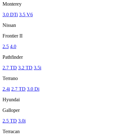
Monterey
3.0 DTi
3.5 V6
Nissan
Frontier II
2.5
4.0
Pathfinder
2.7 TD
3.2 TD
3.5i
Terrano
2.4i
2.7 TD
3.0 Di
Hyundai
Galloper
2.5 TD
3.0i
Terracan