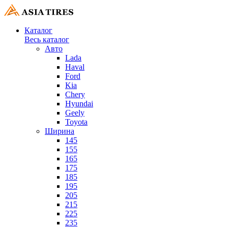
Каталог
Весь каталог
Авто
Lada
Haval
Ford
Kia
Chery
Hyundai
Geely
Toyota
Ширина
145
155
165
175
185
195
205
215
225
235