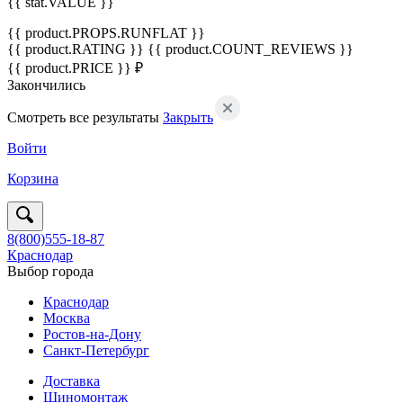
{{ stat.VALUE }}
{{ product.PROPS.RUNFLAT }}
{{ product.RATING }}
{{ product.COUNT_REVIEWS }}
{{ product.PRICE }} ₽
Закончились
Смотреть все результаты
Закрыть
Войти
Корзина
8(800)555-18-87
Краснодар
Выбор города
Краснодар
Москва
Ростов-на-Дону
Санкт-Петербург
Доставка
Шиномонтаж