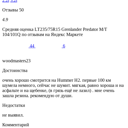
2.2i
3.2i
Отзывы
50
4.9
Средняя оценка
LT235/75R15 Grenlander Predator M/T
104/101Q
по отзывам на Яндекс Маркете
44
6
woodmasters23
Достоинства
очень хорошо смотрится на Hummer H2. первые 100 км
шумела немного, сейчас не шумит. мягкая, равно хороша и на
асфальте и на щебенке, (в грязь ещё не лазил) . мне очень
зашла резина. рекомендую от души.
Недостатки
не выявил.
Комментарий