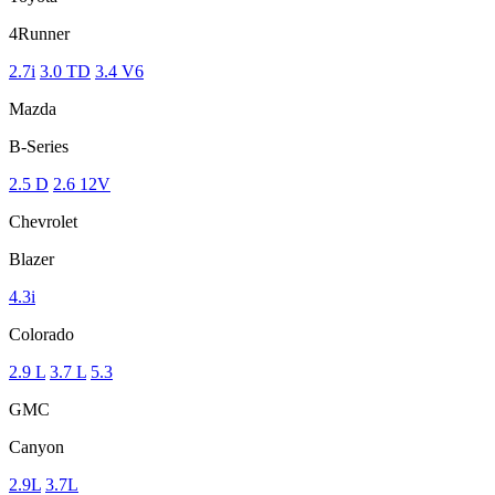
4Runner
2.7i
3.0 TD
3.4 V6
Mazda
B-Series
2.5 D
2.6 12V
Chevrolet
Blazer
4.3i
Colorado
2.9 L
3.7 L
5.3
GMC
Canyon
2.9L
3.7L