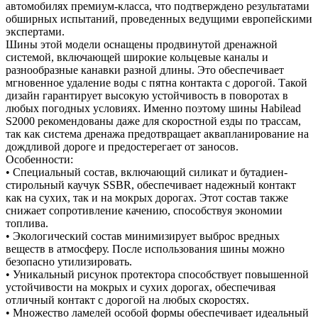
автомобилях премиум-класса, что подтверждено результатами
обширных испытаний, проведенных ведущими европейскими
экспертами.
Шины этой модели оснащены продвинутой дренажной
системой, включающей широкие кольцевые каналы и
разнообразные канавки разной длины. Это обеспечивает
мгновенное удаление воды с пятна контакта с дорогой. Такой
дизайн гарантирует высокую устойчивость в поворотах в
любых погодных условиях. Именно поэтому шины Habilead
S2000 рекомендованы даже для скоростной езды по трассам,
так как система дренажа предотвращает аквапланирование на
дождливой дороге и предостерегает от заносов.
Особенности:
• Специальный состав, включающий силикат и бутадиен-
стирольный каучук SSBR, обеспечивает надежный контакт
как на сухих, так и на мокрых дорогах. Этот состав также
снижает сопротивление качению, способствуя экономии
топлива.
• Экологический состав минимизирует выброс вредных
веществ в атмосферу. После использования шины можно
безопасно утилизировать.
• Уникальный рисунок протектора способствует повышенной
устойчивости на мокрых и сухих дорогах, обеспечивая
отличный контакт с дорогой на любых скоростях.
• Множество ламелей особой формы обеспечивает идеальный