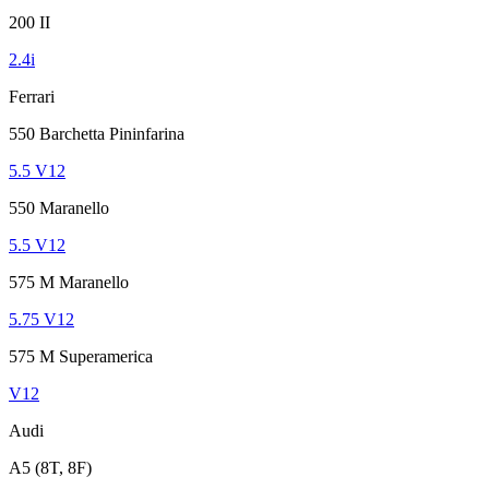
200 II
2.4i
Ferrari
550 Barchetta Pininfarina
5.5 V12
550 Maranello
5.5 V12
575 M Maranello
5.75 V12
575 M Superamerica
V12
Audi
A5 (8T, 8F)