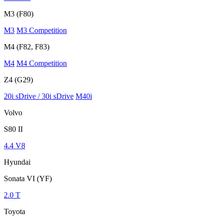
M3 (F80)
M3
M3 Competition
M4 (F82, F83)
M4
M4 Competition
Z4 (G29)
20i sDrive / 30i sDrive
M40i
Volvo
S80 II
4.4 V8
Hyundai
Sonata VI (YF)
2.0 T
Toyota