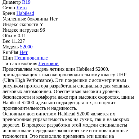
Диаметр
R19
Сезон
Лето
Бренд
Habilead
Усиленные боковины
Нет
Индекс скорости
Y
Индекс нагрузки
96
Объем
0.11
Вес
11.227
Модель
S2000
RunFlat
Нет
Шип
Нешипованные
Тип автомобиля
Легковой
Представляем модель летних шин Habilead S2000,
принадлежащих к высокопроизводительному классу UHP
(Ultra High Performance). Эти покрышки с ассиметричным
рисунком протектора разработаны специально для мощных
легковых автомобилей. Обеспечивая высокий уровень
безопасности и комфорта даже при высоких скоростях, шины
Habilead S2000 идеально подходят для тех, кто ценит
производительность и надежность.
Основным достоинством Habilead S2000 является их
превосходная управляемость как на сухих, так и на мокрых
дорогах. В процессе разработки этой модели специалисты
использовали передовые экологические и инновационные
технологии. Это позволило применять эти шины на