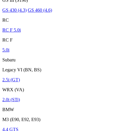
GS III (S190)
GS 430 (4.3)
GS 460 (4.6)
RC
RC F 5.0i
RC F
5.0i
Subaru
Legacy VI (BN, BS)
2.5i (GT)
WRX (VA)
2.0i (STi)
BMW
M3 (E90, E92, E93)
4.4 GTS