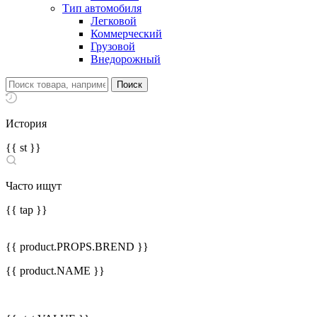
Тип автомобиля
Легковой
Коммерческий
Грузовой
Внедорожный
История
{{ st }}
Часто ищут
{{ tap }}
{{ product.PROPS.BREND }}
{{ product.NAME }}