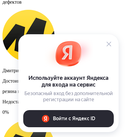
дефектов
Дмитрий Позднякоа
Достоинства
резина норм, круглая черна, короче
Недостатки
0%