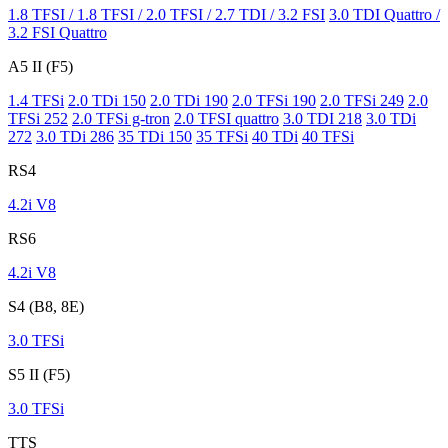
1.8 TFSI / 1.8 TFSI / 2.0 TFSI / 2.7 TDI / 3.2 FSI
3.0 TDI Quattro /
3.2 FSI Quattro
A5 II (F5)
1.4 TFSi
2.0 TDi 150
2.0 TDi 190
2.0 TFSi 190
2.0 TFSi 249
2.0
TFSi 252
2.0 TFSi g-tron
2.0 TFSI quattro
3.0 TDI 218
3.0 TDi
272
3.0 TDi 286
35 TDi 150
35 TFSi
40 TDi
40 TFSi
RS4
4.2i V8
RS6
4.2i V8
S4 (B8, 8E)
3.0 TFSi
S5 II (F5)
3.0 TFSi
TTS