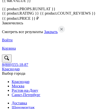
{{ stat.VALUE }}
{{ product.PROPS.RUNFLAT }}
{{ product.RATING }}
{{ product.COUNT_REVIEWS }}
{{ product.PRICE }} ₽
Закончились
Смотреть все результаты
Закрыть
Войти
Корзина
8(800)555-18-87
Краснодар
Выбор города
Краснодар
Москва
Ростов-на-Дону
Санкт-Петербург
Доставка
Шиномонтаж