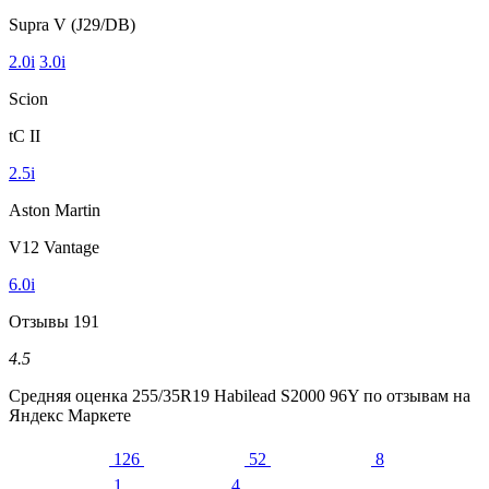
Supra V (J29/DB)
2.0i
3.0i
Scion
tC II
2.5i
Aston Martin
V12 Vantage
6.0i
Отзывы
191
4.5
Средняя оценка
255/35R19 Habilead S2000 96Y
по отзывам на
Яндекс Маркете
126
52
8
1
4