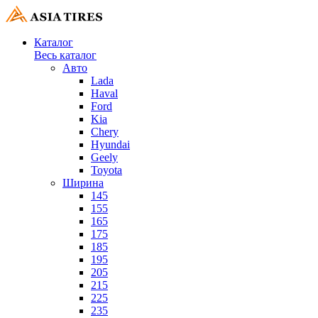
Каталог
Весь каталог
Авто
Lada
Haval
Ford
Kia
Chery
Hyundai
Geely
Toyota
Ширина
145
155
165
175
185
195
205
215
225
235