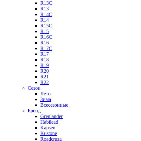
R13C
R13
R14C
R14
R15C
R15
R16C
R16
R17C
R17
R18
R19
R20
R21
R22
Сезон
Лето
Зима
Всесезонные
Бренд
Grenlander
Habilead
Kapsen
Kustone
Roadcruza