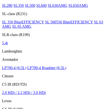
SL280
SL350
SL500
SL600
SL630AMG
SL650AMG
SL-class (R231)
SL 350 BlueEFFICIENCY
SL 500550 BlueEFFICIENCY
SL 63
AMG
SL 65 AMG
SLR-class (R199)
5.4i
Lamborghini
Aventador
LP700-4 (6.5L)
LP700-4 Roadster (6.5L)
Citroen
C5 III (RD/TD)
2.0 HDi / 2.2 HDi / 3.0 HDi
Lexus