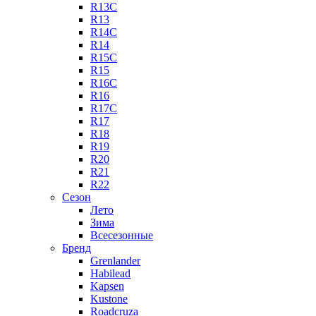
R13C
R13
R14C
R14
R15C
R15
R16C
R16
R17C
R17
R18
R19
R20
R21
R22
Сезон
Лето
Зима
Всесезонные
Бренд
Grenlander
Habilead
Kapsen
Kustone
Roadcruza