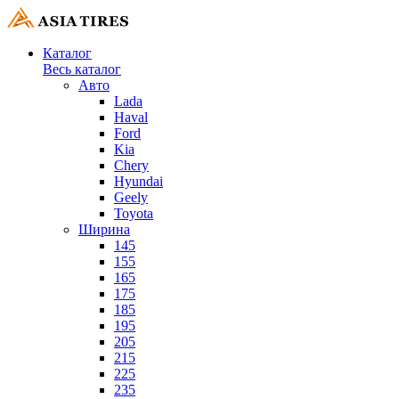
Каталог
Весь каталог
Авто
Lada
Haval
Ford
Kia
Chery
Hyundai
Geely
Toyota
Ширина
145
155
165
175
185
195
205
215
225
235