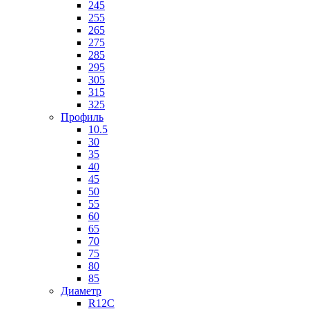
245
255
265
275
285
295
305
315
325
Профиль
10.5
30
35
40
45
50
55
60
65
70
75
80
85
Диаметр
R12C