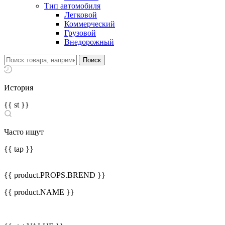
Тип автомобиля
Легковой
Коммерческий
Грузовой
Внедорожный
История
{{ st }}
Часто ищут
{{ tap }}
{{ product.PROPS.BREND }}
{{ product.NAME }}