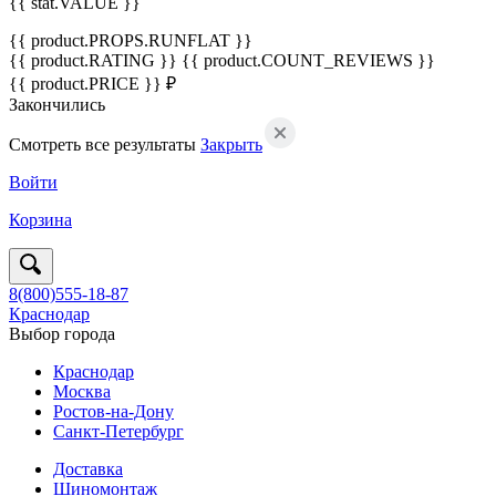
{{ stat.VALUE }}
{{ product.PROPS.RUNFLAT }}
{{ product.RATING }}
{{ product.COUNT_REVIEWS }}
{{ product.PRICE }} ₽
Закончились
Смотреть все результаты
Закрыть
Войти
Корзина
8(800)555-18-87
Краснодар
Выбор города
Краснодар
Москва
Ростов-на-Дону
Санкт-Петербург
Доставка
Шиномонтаж