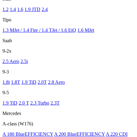
1.2
1.4
1.6
1.9 JTD
2.4
Tipo
1.3 MJet / 1.4 Fire / 1.4 TJet / 1.6 EtQ
1.6 MJet
Saab
9-2x
2.5 Aero
2.5i
9-3
1.8i
1.8T
1.9 TiD
2.0T
2.8 Aero
9-5
1.9 TiD
2.0 T
2.3 Turbo
2.3T
Mercedes
A-class (W176)
A 180 BlueEFFICIENCY
A 200 BlueEFFICIENCY
A 220 CDI