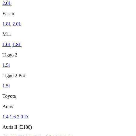
2.0L
Eastar
1.8L
2.0L
M11
1.6L
1.8L
Tiggo 2
1.5i
Tiggo 2 Pro
1.5i
Toyota
Auris
1.4
1.6
2.0 D
Auris II (E180)