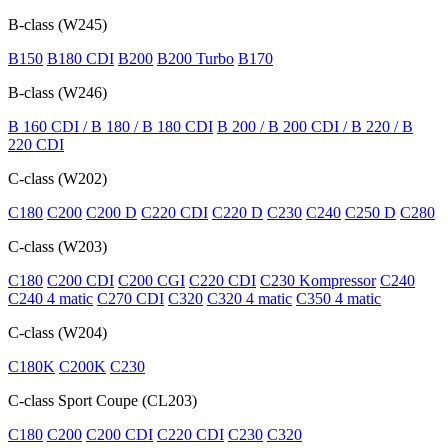
B-class (W245)
B150
B180 CDI
B200
B200 Turbo
В170
B-class (W246)
B 160 CDI / B 180 / B 180 CDI
B 200 / B 200 CDI / B 220 / B
220 CDI
C-class (W202)
C180
C200
C200 D
C220 CDI
C220 D
C230
C240
C250 D
C280
C-class (W203)
C180
C200 CDI
C200 CGI
C220 CDI
C230 Kompressor
C240
C240 4 matic
C270 CDI
C320
C320 4 matic
C350 4 matic
C-class (W204)
C180K
C200K
C230
C-class Sport Coupe (CL203)
C180
C200
C200 CDI
C220 CDI
C230
C320