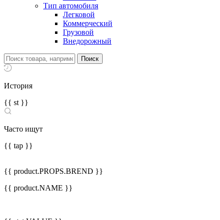
Тип автомобиля
Легковой
Коммерческий
Грузовой
Внедорожный
История
{{ st }}
Часто ищут
{{ tap }}
{{ product.PROPS.BREND }}
{{ product.NAME }}