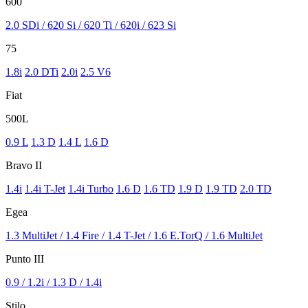
600
2.0 SDi / 620 Si / 620 Ti / 620i / 623 Si
75
1.8i
2.0 DTi
2.0i
2.5 V6
Fiat
500L
0.9 L
1.3 D
1.4 L
1.6 D
Bravo II
1.4i
1.4i T-Jet
1.4i Turbo
1.6 D
1.6 TD
1.9 D
1.9 TD
2.0 TD
Egea
1.3 MultiJet / 1.4 Fire / 1.4 T-Jet / 1.6 E.TorQ / 1.6 MultiJet
Punto III
0.9 / 1.2i / 1.3 D / 1.4i
Stilo