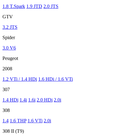
1.8 T.Spark
1.9 JTD
2.0 JTS
GTV
3.2 JTS
Spider
3.0 V6
Peugeot
2008
1.2 VTi / 1.4 HDi
1.6 HDi / 1.6 VTi
307
1.4 HDi
1.4i
1.6i
2.0 HDi
2.0i
308
1.4
1.6 THP
1.6 VTi
2.0i
308 II (T9)