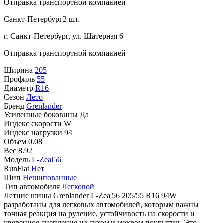
Отправка транспортной компанией
Санкт-Петербург
2 шт.
г. Санкт-Петербург, ул. Шатерная 6
Отправка транспортной компанией
Ширина
205
Профиль
55
Диаметр
R16
Сезон
Лето
Бренд
Grenlander
Усиленные боковины
Да
Индекс скорости
W
Индекс нагрузки
94
Объем
0.08
Вес
8.92
Модель
L-Zeal56
RunFlat
Нет
Шип
Нешипованные
Тип автомобиля
Легковой
Летние шины Grenlander L-Zeal56 205/55 R16 94W
разработаны для легковых автомобилей, которым важны
точная реакция на руление, устойчивость на скорости и
уверенное сцепление на сухом и мокром покрытии. Это