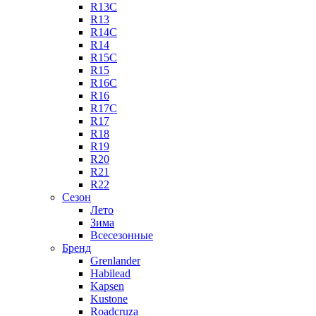
R13C
R13
R14C
R14
R15C
R15
R16C
R16
R17C
R17
R18
R19
R20
R21
R22
Сезон
Лето
Зима
Всесезонные
Бренд
Grenlander
Habilead
Kapsen
Kustone
Roadcruza