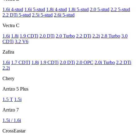
1.6i 4-stud
1.6i 5-stud
1.8i 4-stud
1.8i 5-stud
2.0 5-stud
2.2 5-stud
2.2 DTi 5-stud
2.5i 5-stud
2.6i 5-stud
Vectra C
1.6i
1.8i
1.9 CDTi
2.0 DTi
2.0 Turbo
2.2 DTi
2.2i
2.8 Turbo
3.0
CDTi
3.2 V6
Zafira
1.6i
1.7 CDTI
1.8i
1.9 CDTi
2.0 DTi
2.0 OPC
2.0i Turbo
2.2 DTi
2.2i
Chery
Arrizo 5 Plus
1.5 T
1.5i
Arrizo 7
1.5i / 1.6i
CrossEastar