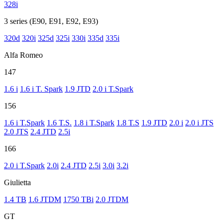
328i
3 series (E90, E91, E92, E93)
320d
320i
325d
325i
330i
335d
335i
Alfa Romeo
147
1.6 i
1.6 i T. Spark
1.9 JTD
2.0 i T.Spark
156
1.6 i T.Spark
1.6 T.S.
1.8 i T.Spark
1.8 T.S
1.9 JTD
2.0 i
2.0 i JTS
2.0 JTS
2.4 JTD
2.5i
166
2.0 i T.Spark
2.0i
2.4 JTD
2.5i
3.0i
3.2i
Giulietta
1.4 TB
1.6 JTDM
1750 TBi
2.0 JTDM
GT