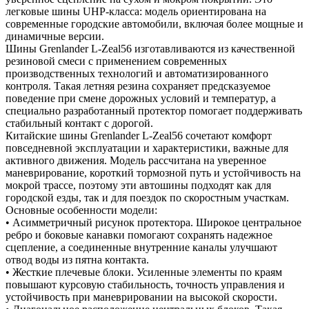
легковые шины UHP-класса: модель ориентирована на
современные городские автомобили, включая более мощные и
динамичные версии.
Шины Grenlander L-Zeal56 изготавливаются из качественной
резиновой смеси с применением современных
производственных технологий и автоматизированного
контроля. Такая летняя резина сохраняет предсказуемое
поведение при смене дорожных условий и температур, а
специально разработанный протектор помогает поддерживать
стабильный контакт с дорогой.
Китайские шины Grenlander L-Zeal56 сочетают комфорт
повседневной эксплуатации и характеристики, важные для
активного движения. Модель рассчитана на уверенное
маневрирование, короткий тормозной путь и устойчивость на
мокрой трассе, поэтому эти автошины подходят как для
городской езды, так и для поездок по скоростным участкам.
Основные особенности модели:
• Асимметричный рисунок протектора. Широкое центральное
ребро и боковые канавки помогают сохранять надежное
сцепление, а соединенные внутренние каналы улучшают
отвод воды из пятна контакта.
• Жесткие плечевые блоки. Усиленные элементы по краям
повышают курсовую стабильность, точность управления и
устойчивость при маневрировании на высокой скорости.