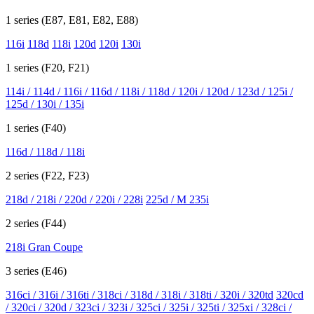
1 series (E87, E81, E82, E88)
116i
118d
118i
120d
120i
130i
1 series (F20, F21)
114i / 114d / 116i / 116d / 118i / 118d / 120i / 120d / 123d / 125i /
125d / 130i / 135i
1 series (F40)
116d / 118d / 118i
2 series (F22, F23)
218d / 218i / 220d / 220i / 228i
225d / M 235i
2 series (F44)
218i Gran Coupe
3 series (E46)
316ci / 316i / 316ti / 318ci / 318d / 318i / 318ti / 320i / 320td
320cd
/ 320ci / 320d / 323ci / 323i / 325ci / 325i / 325ti / 325xi / 328ci /