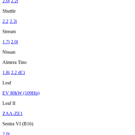
2.0i
2.2i
Shuttle
2.2
2.3i
Stream
1.7i
2.0i
Nissan
Almera Tino
1.8i
2.2 dCi
Leaf
EV 80kW (109Hp)
Leaf II
ZAA-ZE1
Sentra VI (B16)
2.0i