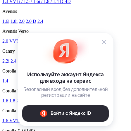
1.3 VVTi / 1.5 / 1.6i / 1.8 / 1.4 D-4D
Avensis
1.6i
1.8i
2.0
2.0 D
2.4
Avensis Verso
2.0 VVT-i / 2.4 VVT-i
Camry
2.2i
2.4
3.0i
Corolla
1.4
Corolla Verso
1.6
1.8
2.0 D
Corolla Verso II
1.6 VVT-i
1.8 VVT-i
2.0 D-4D
2.2 D-4D
2.2 D-CAT
Corolla X (E140)