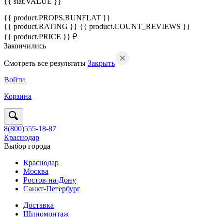
{{ stat.VALUE }}
{{ product.PROPS.RUNFLAT }}
{{ product.RATING }}
{{ product.COUNT_REVIEWS }}
{{ product.PRICE }} ₽
Закончились
Смотреть все результаты
Закрыть
Войти
Корзина
8(800)555-18-87
Краснодар
Выбор города
Краснодар
Москва
Ростов-на-Дону
Санкт-Петербург
Доставка
Шиномонтаж