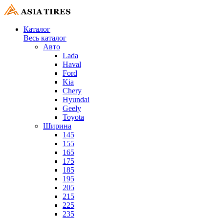
Каталог
Весь каталог
Авто
Lada
Haval
Ford
Kia
Chery
Hyundai
Geely
Toyota
Ширина
145
155
165
175
185
195
205
215
225
235