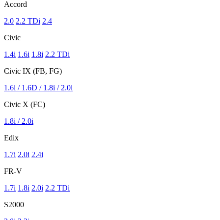
Accord
2.0
2.2 TDi
2.4
Civic
1.4i
1.6i
1.8i
2.2 TDi
Civic IX (FB, FG)
1.6i / 1.6D / 1.8i / 2.0i
Civic X (FC)
1.8i / 2.0i
Edix
1.7i
2.0i
2.4i
FR-V
1.7i
1.8i
2.0i
2.2 TDi
S2000