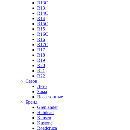
R13C
R13
R14C
R14
R15C
R15
R16C
R16
R17C
R17
R18
R19
R20
R21
R22
Сезон
Лето
Зима
Всесезонные
Бренд
Grenlander
Habilead
Kapsen
Kustone
Roadcruza