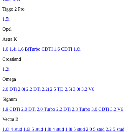
Tiggo 2 Pro
1.5i
Opel
Astra K
1.0
1.4i
1.6 BiTurbo CDTI
1.6 CDTI
1.6i
Crossland
1.2i
Omega
2.0 DTi
2.0i
2.2 DTi
2.2i
2.5 TD
2.5i
3.0i
3.2 V6
Signum
1.9 CDTi
2.0 DTi
2.0 Turbo
2.2 DTi
2.8 Turbo
3.0 CDTi
3.2 V6
Vectra B
1.6i 4-stud
1.6i 5-stud
1.8i 4-stud
1.8i 5-stud
2.0 5-stud
2.2 5-stud