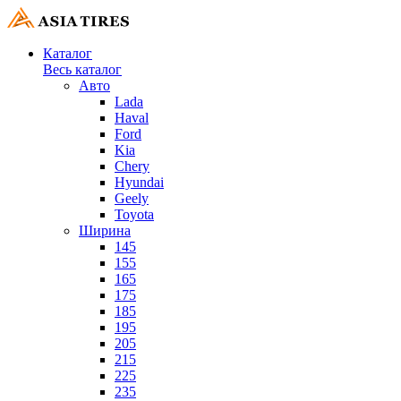
Каталог
Весь каталог
Авто
Lada
Haval
Ford
Kia
Chery
Hyundai
Geely
Toyota
Ширина
145
155
165
175
185
195
205
215
225
235