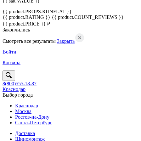
{{ stat.VALUE }}
{{ product.PROPS.RUNFLAT }}
{{ product.RATING }}
{{ product.COUNT_REVIEWS }}
{{ product.PRICE }} ₽
Закончились
Смотреть все результаты
Закрыть
Войти
Корзина
8(800)555-18-87
Краснодар
Выбор города
Краснодар
Москва
Ростов-на-Дону
Санкт-Петербург
Доставка
Шиномонтаж