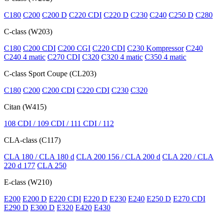
C180
C200
C200 D
C220 CDI
C220 D
C230
C240
C250 D
C280
C-class (W203)
C180
C200 CDI
C200 CGI
C220 CDI
C230 Kompressor
C240
C240 4 matic
C270 CDI
C320
C320 4 matic
C350 4 matic
C-class Sport Coupe (CL203)
C180
C200
C200 CDI
C220 CDI
C230
C320
Citan (W415)
108 CDI / 109 CDI / 111 CDI / 112
CLA-class (C117)
CLA 180 / CLA 180 d
CLA 200 156 / CLA 200 d
CLA 220 / CLA
220 d 177
CLA 250
E-class (W210)
E200
E200 D
E220 CDI
E220 D
E230
E240
E250 D
E270 CDI
E290 D
E300 D
E320
E420
E430