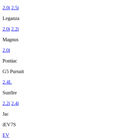
2.0i
2.5i
Leganza
2.0i
2.2i
Magnus
2.0i
Pontiac
G5 Pursuit
2.4L
Sunfire
2.2i
2.4i
Jac
iEV7S
EV