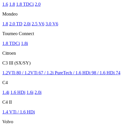
1.6
1.8
1.8 TDCi
2.0
Mondeo
1.8
2.0 TD
2.0i
2.5 V6
3.0 V6
Tourneo Connect
1.8 TDCi
1.8i
Citroen
C3 III (SX/SY)
1.2VTi 80 / 1.2VTi 67 / 1.2i PureTech / 1.6 HDi 98 / 1.6 HDi 74
C4
1.4i
1.6 HDi
1.6i
2.0i
C4 II
1.4 VTi / 1.6 HDi
Volvo