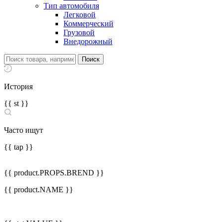
Тип автомобиля
Легковой
Коммерческий
Грузовой
Внедорожный
История
{{ st }}
Часто ищут
{{ tap }}
{{ product.PROPS.BREND }}
{{ product.NAME }}