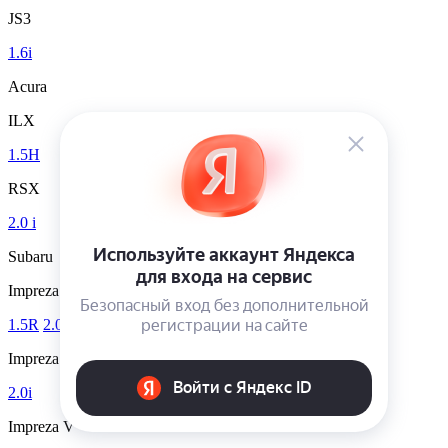
JS3
1.6i
Acura
ILX
1.5H
RSX
2.0 i
Subaru
Impreza
1.5R
2.0R
2.0R Sport
2.5i
WRX
Impreza IV (GJ, GP)
2.0i
Impreza V