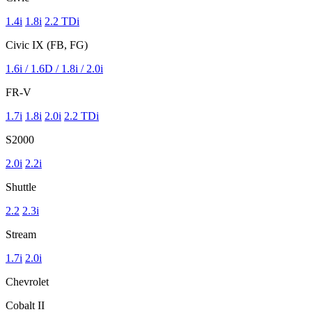
1.4i
1.8i
2.2 TDi
Civic IX (FB, FG)
1.6i / 1.6D / 1.8i / 2.0i
FR-V
1.7i
1.8i
2.0i
2.2 TDi
S2000
2.0i
2.2i
Shuttle
2.2
2.3i
Stream
1.7i
2.0i
Chevrolet
Cobalt II