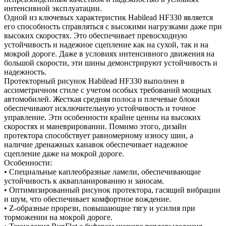
интенсивной эксплуатации.
Одной из ключевых характеристик Habilead HF330 является
его способность справляться с высокими нагрузками даже при
высоких скоростях. Это обеспечивает превосходную
устойчивость и надежное сцепление как на сухой, так и на
мокрой дороге. Даже в условиях интенсивного движения на
большой скорости, эти шины демонстрируют устойчивость и
надежность.
Протекторный рисунок Habilead HF330 выполнен в
ассиметричном стиле с учетом особых требований мощных
автомобилей. Жесткая средняя полоса и плечевые блоки
обеспечивают исключительную устойчивость и точное
управление. Эти особенности крайне ценны на высоких
скоростях и маневрировании. Помимо этого, дизайн
протектора способствует равномерному износу шин, а
наличие дренажных канавок обеспечивает надежное
сцепление даже на мокрой дороге.
Особенности:
• Специальные каплеобразные ламели, обеспечивающие
устойчивость к аквапланированию и заносам.
• Оптимизированный рисунок протектора, гасящий вибрации
и шум, что обеспечивает комфортное вождение.
• Z-образные прорези, повышающие тягу и усилия при
торможении на мокрой дороге.