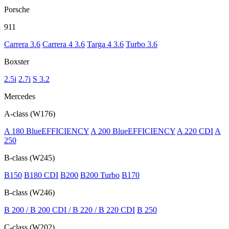
Porsche
911
Carrera 3.6
Carrera 4 3.6
Targa 4 3.6
Turbo 3.6
Boxster
2.5i
2.7i
S 3.2
Mercedes
A-class (W176)
A 180 BlueEFFICIENCY
A 200 BlueEFFICIENCY
A 220 CDI
A
250
B-class (W245)
B150
B180 CDI
B200
B200 Turbo
В170
B-class (W246)
B 200 / B 200 CDI / B 220 / B 220 CDI
B 250
C-class (W202)