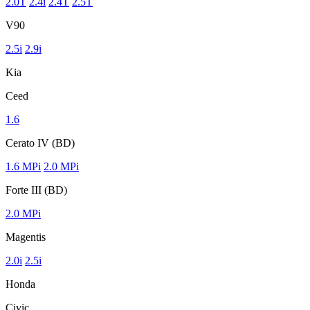
2.0T
2.4i
2.4T
2.5T
V90
2.5i
2.9i
Kia
Ceed
1.6
Cerato IV (BD)
1.6 MPi
2.0 MPi
Forte III (BD)
2.0 MPi
Magentis
2.0i
2.5i
Honda
Civic