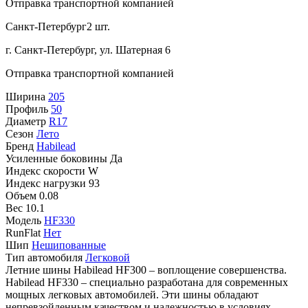
Отправка транспортной компанией
Санкт-Петербург
2 шт.
г. Санкт-Петербург, ул. Шатерная 6
Отправка транспортной компанией
Ширина
205
Профиль
50
Диаметр
R17
Сезон
Лето
Бренд
Habilead
Усиленные боковины
Да
Индекс скорости
W
Индекс нагрузки
93
Объем
0.08
Вес
10.1
Модель
HF330
RunFlat
Нет
Шип
Нешипованные
Тип автомобиля
Легковой
Летние шины Habilead HF300 – воплощение совершенства.
Habilead HF330 – специально разработана для современных
мощных легковых автомобилей. Эти шины обладают
непревзойденным качеством и надежностью в условиях