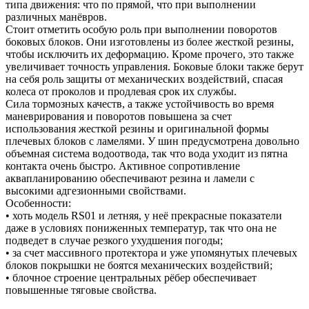
типа движения: что по прямой, что при выполнении
различных манёвров.
Стоит отметить особую роль при выполнении поворотов
боковых блоков. Они изготовлены из более жесткой резины,
чтобы исключить их деформацию. Кроме прочего, это также
увеличивает точность управления. Боковые блоки также берут
на себя роль защиты от механических воздействий, спасая
колеса от проколов и продлевая срок их службы.
Сила тормозных качеств, а также устойчивость во время
маневрирования и поворотов повышена за счет
использования жесткой резины и оригинальной формы
плечевых блоков с ламелями. У шин предусмотрена довольно
объемная система водоотвода, так что вода уходит из пятна
контакта очень быстро. Активное сопротивление
аквапланированию обеспечивают резина и ламели с
высокими адгезионными свойствами.
Особенности:
• хоть модель RS01 и летняя, у неё прекрасные показатели
даже в условиях пониженных температур, так что она не
подведет в случае резкого ухудшения погоды;
• за счет массивного протектора и уже упомянутых плечевых
блоков покрышки не боятся механических воздействий;
• блочное строение центральных рёбер обеспечивает
повышенные тяговые свойства.