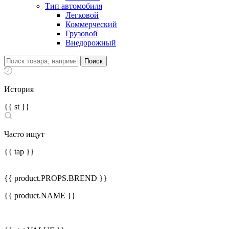
Тип автомобиля
Легковой
Коммерческий
Грузовой
Внедорожный
История
{{ st }}
Часто ищут
{{ tap }}
{{ product.PROPS.BREND }}
{{ product.NAME }}