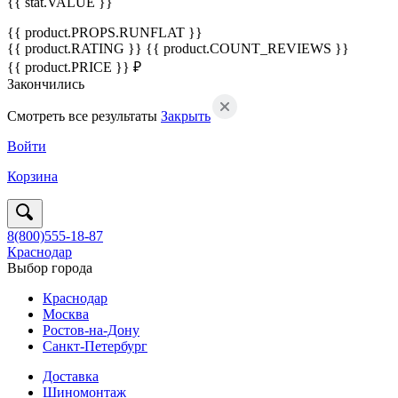
{{ stat.VALUE }}
{{ product.PROPS.RUNFLAT }}
{{ product.RATING }}
{{ product.COUNT_REVIEWS }}
{{ product.PRICE }} ₽
Закончились
Смотреть все результаты
Закрыть
Войти
Корзина
8(800)555-18-87
Краснодар
Выбор города
Краснодар
Москва
Ростов-на-Дону
Санкт-Петербург
Доставка
Шиномонтаж