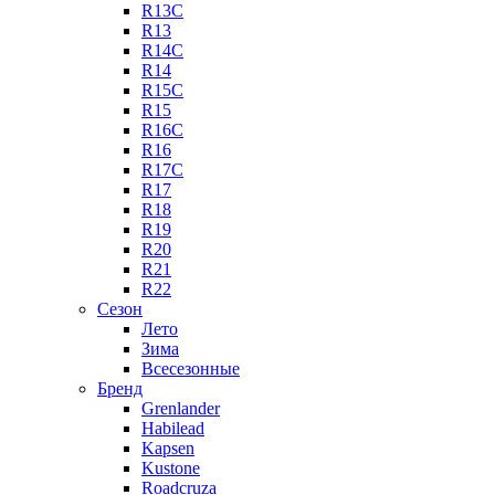
R13C
R13
R14C
R14
R15C
R15
R16C
R16
R17C
R17
R18
R19
R20
R21
R22
Сезон
Лето
Зима
Всесезонные
Бренд
Grenlander
Habilead
Kapsen
Kustone
Roadcruza