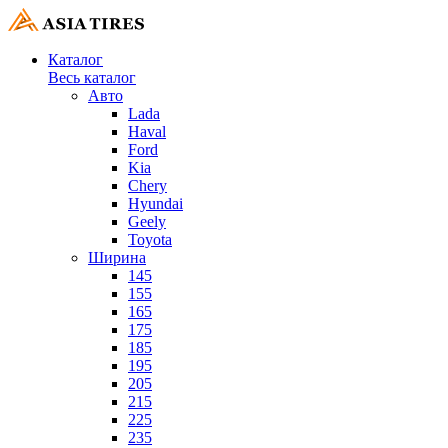
Каталог
Весь каталог
Авто
Lada
Haval
Ford
Kia
Chery
Hyundai
Geely
Toyota
Ширина
145
155
165
175
185
195
205
215
225
235