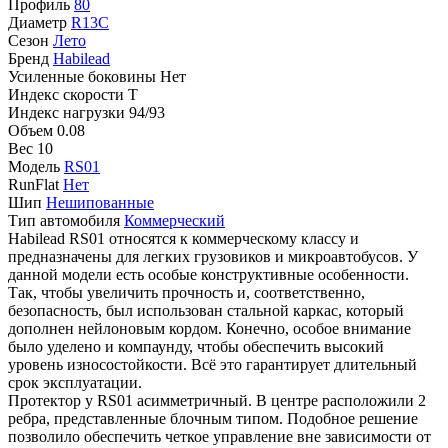
Профиль
80
Диаметр
R13C
Сезон
Лето
Бренд
Habilead
Усиленные боковины
Нет
Индекс скорости
T
Индекс нагрузки
94/93
Объем
0.08
Вес
10
Модель
RS01
RunFlat
Нет
Шип
Нешипованные
Тип автомобиля
Коммерческий
Habilead RS01 относятся к коммерческому классу и
предназначены для легких грузовиков и микроавтобусов. У
данной модели есть особые конструктивные особенности.
Так, чтобы увеличить прочность и, соответственно,
безопасность, был использован стальной каркас, который
дополнен нейлоновым кордом. Конечно, особое внимание
было уделено и компаунду, чтобы обеспечить высокий
уровень износостойкости. Всё это гарантирует длительный
срок эксплуатации.
Протектор у RS01 асимметричный. В центре расположили 2
ребра, представленные блочным типом. Подобное решение
позволило обеспечить четкое управление вне зависимости от