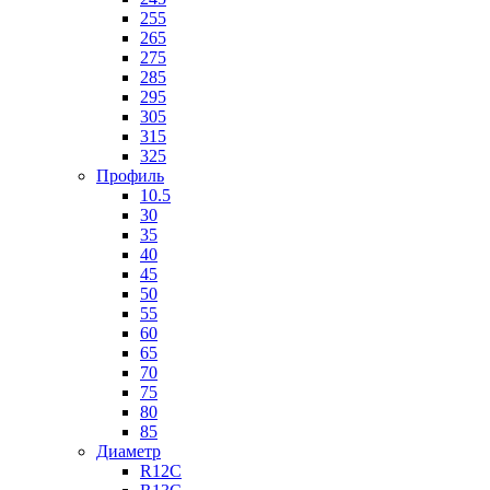
255
265
275
285
295
305
315
325
Профиль
10.5
30
35
40
45
50
55
60
65
70
75
80
85
Диаметр
R12C