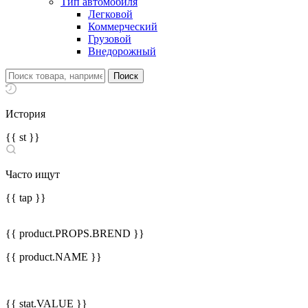
Тип автомобиля
Легковой
Коммерческий
Грузовой
Внедорожный
История
{{ st }}
Часто ищут
{{ tap }}
{{ product.PROPS.BREND }}
{{ product.NAME }}
{{ stat.VALUE }}