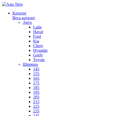
Каталог
Весь каталог
Авто
Lada
Haval
Ford
Kia
Chery
Hyundai
Geely
Toyota
Ширина
145
155
165
175
185
195
205
215
225
235
245