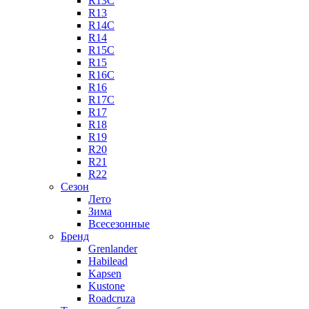
R13C
R13
R14C
R14
R15C
R15
R16C
R16
R17C
R17
R18
R19
R20
R21
R22
Сезон
Лето
Зима
Всесезонные
Бренд
Grenlander
Habilead
Kapsen
Kustone
Roadcruza