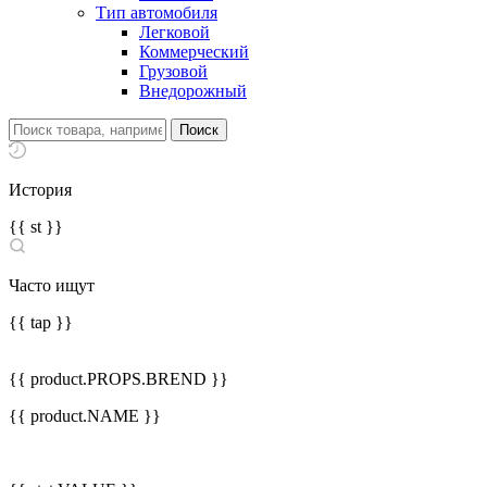
Тип автомобиля
Легковой
Коммерческий
Грузовой
Внедорожный
История
{{ st }}
Часто ищут
{{ tap }}
{{ product.PROPS.BREND }}
{{ product.NAME }}