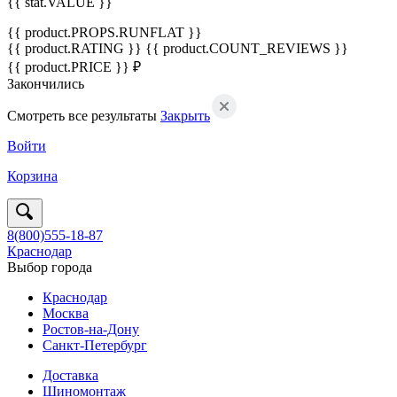
{{ stat.VALUE }}
{{ product.PROPS.RUNFLAT }}
{{ product.RATING }}
{{ product.COUNT_REVIEWS }}
{{ product.PRICE }} ₽
Закончились
Смотреть все результаты
Закрыть
Войти
Корзина
8(800)555-18-87
Краснодар
Выбор города
Краснодар
Москва
Ростов-на-Дону
Санкт-Петербург
Доставка
Шиномонтаж