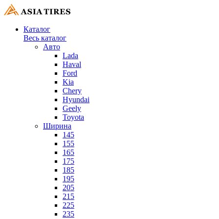
Каталог
Весь каталог
Авто
Lada
Haval
Ford
Kia
Chery
Hyundai
Geely
Toyota
Ширина
145
155
165
175
185
195
205
215
225
235