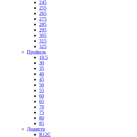
245
255
265
275
285
295
305
315
325
Профиль
10.5
30
35
40
45
50
55
60
65
70
75
80
85
Диаметр
R12C