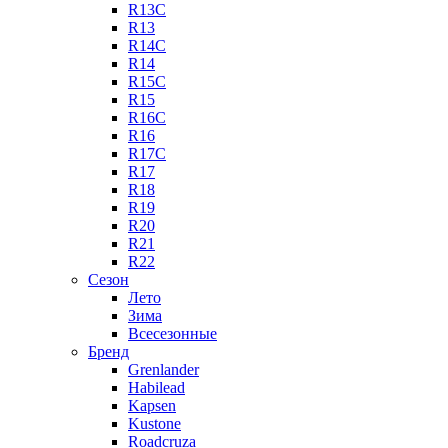
R13C
R13
R14C
R14
R15C
R15
R16C
R16
R17C
R17
R18
R19
R20
R21
R22
Сезон
Лето
Зима
Всесезонные
Бренд
Grenlander
Habilead
Kapsen
Kustone
Roadcruza