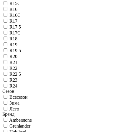
R15C
R16
R16C
R17
R17.5
R17C
R18
R19
R19.5
R20
R21
R22
R22.5
R23
R24
Сезон
Всесезон
Зима
Лето
Бренд
Amberstone
Grenlander
Habilead