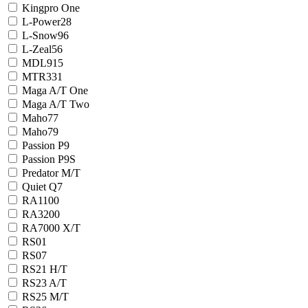
Kingpro One
L-Power28
L-Snow96
L-Zeal56
MDL915
MTR331
Maga A/T One
Maga A/T Two
Maho77
Maho79
Passion P9
Passion P9S
Predator M/T
Quiet Q7
RA1100
RA3200
RA7000 X/T
RS01
RS07
RS21 H/T
RS23 A/T
RS25 M/T