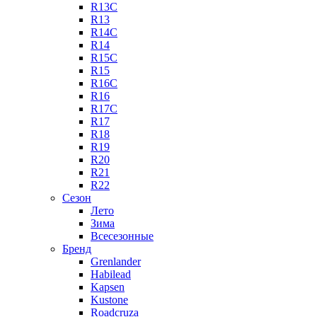
R13C
R13
R14C
R14
R15C
R15
R16C
R16
R17C
R17
R18
R19
R20
R21
R22
Сезон
Лето
Зима
Всесезонные
Бренд
Grenlander
Habilead
Kapsen
Kustone
Roadcruza