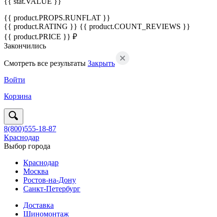
{{ stat.VALUE }}
{{ product.PROPS.RUNFLAT }}
{{ product.RATING }}
{{ product.COUNT_REVIEWS }}
{{ product.PRICE }} ₽
Закончились
Смотреть все результаты
Закрыть
Войти
Корзина
8(800)555-18-87
Краснодар
Выбор города
Краснодар
Москва
Ростов-на-Дону
Санкт-Петербург
Доставка
Шиномонтаж