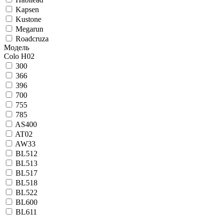
Kapsen
Kustone
Megarun
Roadcruza
Модель
Colo H02
300
366
396
700
755
785
AS400
AT02
AW33
BL512
BL513
BL517
BL518
BL522
BL600
BL611