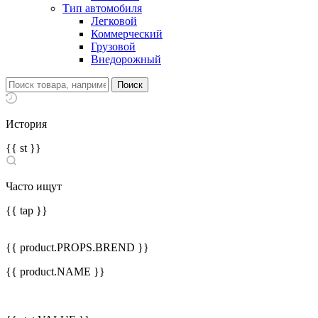
Тип автомобиля
Легковой
Коммерческий
Грузовой
Внедорожный
История
{{ st }}
Часто ищут
{{ tap }}
{{ product.PROPS.BREND }}
{{ product.NAME }}