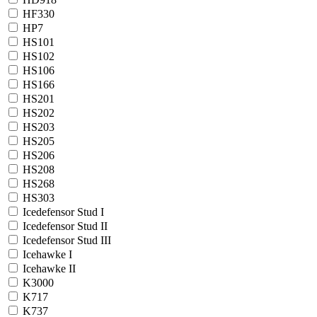
HF330
HP7
HS101
HS102
HS106
HS166
HS201
HS202
HS203
HS205
HS206
HS208
HS268
HS303
Icedefensor Stud I
Icedefensor Stud II
Icedefensor Stud III
Icehawke I
Icehawke II
K3000
K717
K737