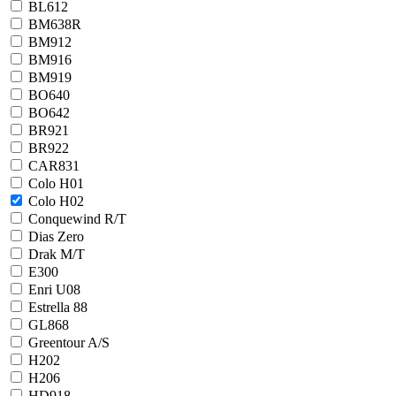
BL612
BM638R
BM912
BM916
BM919
BO640
BO642
BR921
BR922
CAR831
Colo H01
Colo H02
Conquewind R/T
Dias Zero
Drak M/T
E300
Enri U08
Estrella 88
GL868
Greentour A/S
H202
H206
HD918