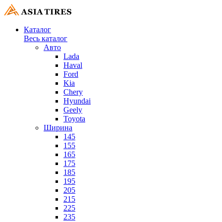
Каталог
Весь каталог
Авто
Lada
Haval
Ford
Kia
Chery
Hyundai
Geely
Toyota
Ширина
145
155
165
175
185
195
205
215
225
235