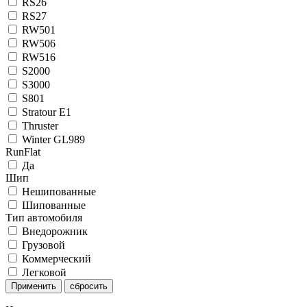
RS26
RS27
RW501
RW506
RW516
S2000
S3000
S801
Stratour E1
Thruster
Winter GL989
RunFlat
Да
Шип
Нешипованные
Шипованные
Тип автомобиля
Внедорожник
Грузовой
Коммерческий
Легковой
Применить