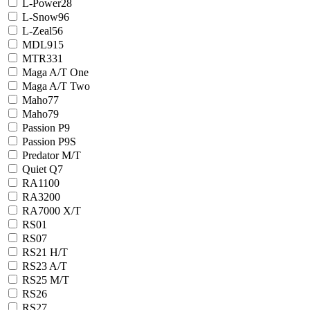
L-Power28
L-Snow96
L-Zeal56
MDL915
MTR331
Maga A/T One
Maga A/T Two
Maho77
Maho79
Passion P9
Passion P9S
Predator M/T
Quiet Q7
RA1100
RA3200
RA7000 X/T
RS01
RS07
RS21 H/T
RS23 A/T
RS25 M/T
RS26
RS27