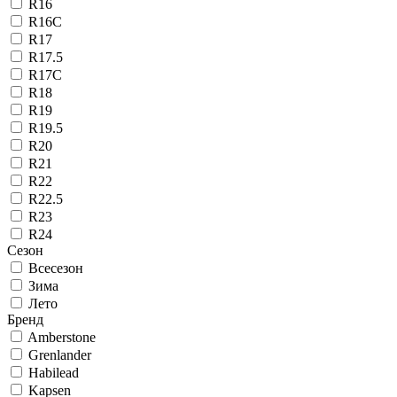
R16
R16C
R17
R17.5
R17C
R18
R19
R19.5
R20
R21
R22
R22.5
R23
R24
Сезон
Всесезон
Зима
Лето
Бренд
Amberstone
Grenlander
Habilead
Kapsen