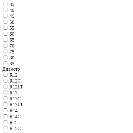
35
40
45
50
55
60
65
70
75
80
85
Диаметр
R12
R12C
R12LT
R13
R13C
R13LT
R14
R14C
R15
R15C