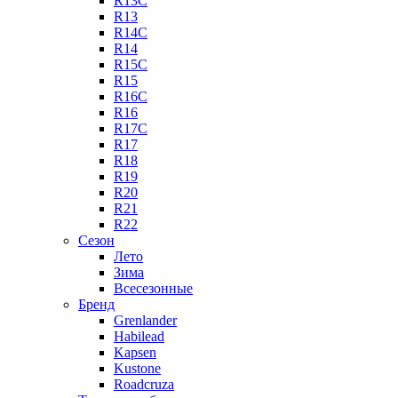
R13C
R13
R14C
R14
R15C
R15
R16C
R16
R17C
R17
R18
R19
R20
R21
R22
Сезон
Лето
Зима
Всесезонные
Бренд
Grenlander
Habilead
Kapsen
Kustone
Roadcruza