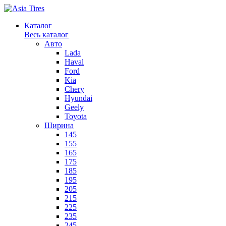
Каталог
Весь каталог
Авто
Lada
Haval
Ford
Kia
Chery
Hyundai
Geely
Toyota
Ширина
145
155
165
175
185
195
205
215
225
235
245