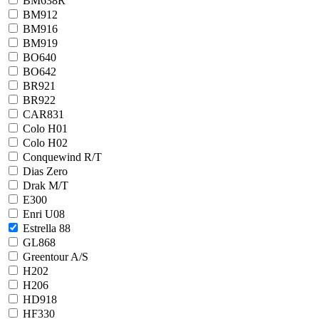
BM638R
BM912
BM916
BM919
BO640
BO642
BR921
BR922
CAR831
Colo H01
Colo H02
Conquewind R/T
Dias Zero
Drak M/T
E300
Enri U08
Estrella 88
GL868
Greentour A/S
H202
H206
HD918
HF330