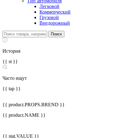
Тип автомобиля
Легковой
Коммерческий
Грузовой
Внедорожный
История
{{ st }}
Часто ищут
{{ tap }}
{{ product.PROPS.BREND }}
{{ product.NAME }}
{{ stat.VALUE }}