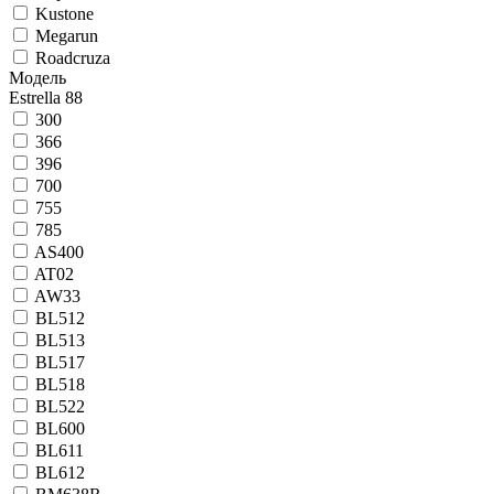
Kustone
Megarun
Roadcruza
Модель
Estrella 88
300
366
396
700
755
785
AS400
AT02
AW33
BL512
BL513
BL517
BL518
BL522
BL600
BL611
BL612