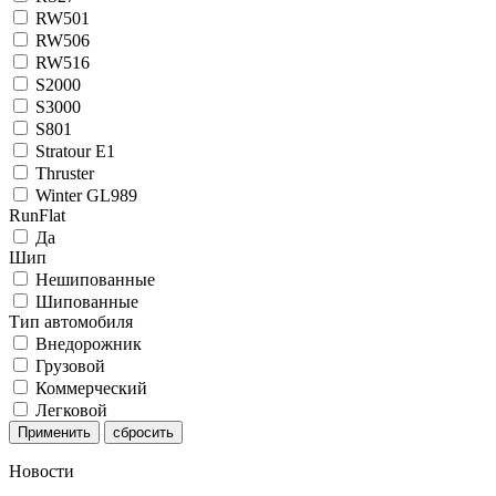
RW501
RW506
RW516
S2000
S3000
S801
Stratour E1
Thruster
Winter GL989
RunFlat
Да
Шип
Нешипованные
Шипованные
Тип автомобиля
Внедорожник
Грузовой
Коммерческий
Легковой
Применить
Новости