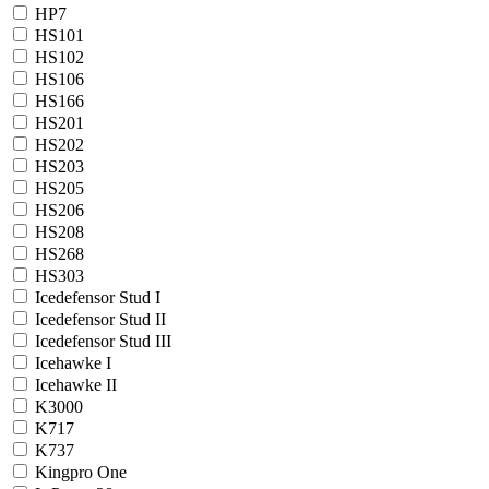
HP7
HS101
HS102
HS106
HS166
HS201
HS202
HS203
HS205
HS206
HS208
HS268
HS303
Icedefensor Stud I
Icedefensor Stud II
Icedefensor Stud III
Icehawke I
Icehawke II
K3000
K717
K737
Kingpro One