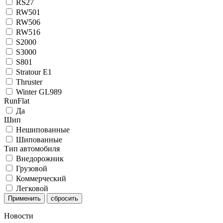
RS27
RW501
RW506
RW516
S2000
S3000
S801
Stratour E1
Thruster
Winter GL989
RunFlat
Да
Шип
Нешипованные
Шипованные
Тип автомобиля
Внедорожник
Грузовой
Коммерческий
Легковой
Применить
Новости