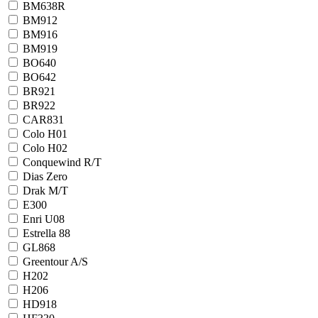
BM638R
BM912
BM916
BM919
BO640
BO642
BR921
BR922
CAR831
Colo H01
Colo H02
Conquewind R/T
Dias Zero
Drak M/T
E300
Enri U08
Estrella 88
GL868
Greentour A/S
H202
H206
HD918