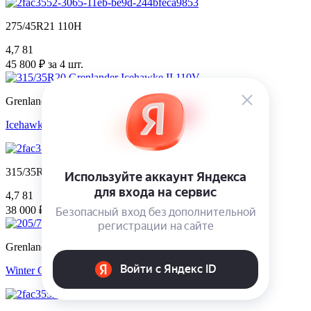
275/45R21 110H
4,7
81
45 800 ₽ за 4 шт.
Grenlander
Icehawke II
315/35R20 110V
4,7
81
38 000 ₽ за 4 шт.
Grenlander
Winter GL989