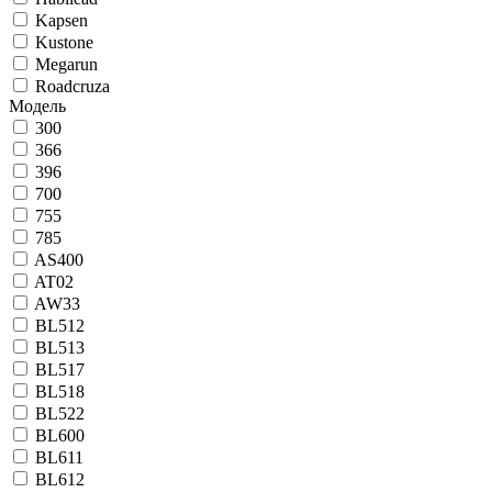
Kapsen
Kustone
Megarun
Roadcruza
Модель
300
366
396
700
755
785
AS400
AT02
AW33
BL512
BL513
BL517
BL518
BL522
BL600
BL611
BL612