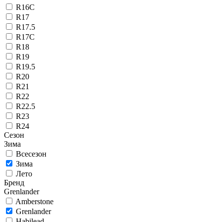
R16C
R17
R17.5
R17C
R18
R19
R19.5
R20
R21
R22
R22.5
R23
R24
Сезон
Зима
Всесезон
Зима
Лето
Бренд
Grenlander
Amberstone
Grenlander
Habilead