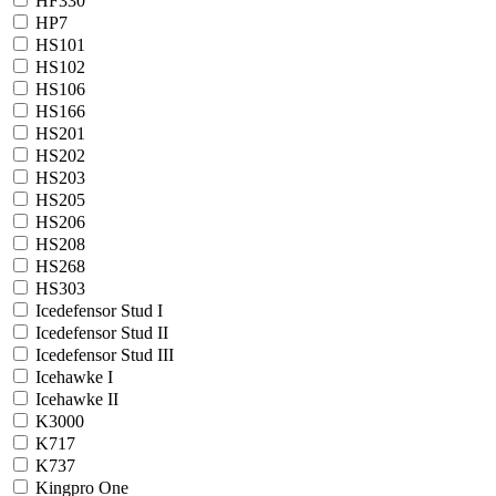
HF330
HP7
HS101
HS102
HS106
HS166
HS201
HS202
HS203
HS205
HS206
HS208
HS268
HS303
Icedefensor Stud I
Icedefensor Stud II
Icedefensor Stud III
Icehawke I
Icehawke II
K3000
K717
K737
Kingpro One