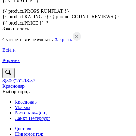
{{ stat.VALUE }}
{{ product.PROPS.RUNFLAT }}
{{ product.RATING }}
{{ product.COUNT_REVIEWS }}
{{ product.PRICE }} ₽
Закончились
Смотреть все результаты
Закрыть
Войти
Корзина
8(800)555-18-87
Краснодар
Выбор города
Краснодар
Москва
Ростов-на-Дону
Санкт-Петербург
Доставка
Шиномонтаж