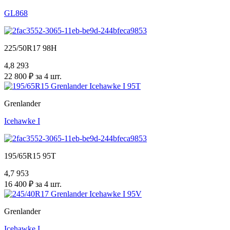
GL868
225/50R17 98H
4,8
293
22 800 ₽ за 4 шт.
Grenlander
Icehawke I
195/65R15 95T
4,7
953
16 400 ₽ за 4 шт.
Grenlander
Icehawke I