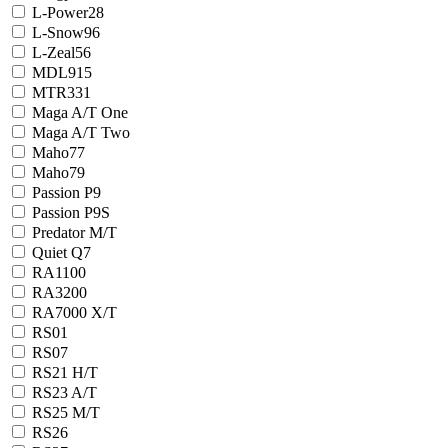
L-Power28
L-Snow96
L-Zeal56
MDL915
MTR331
Maga A/T One
Maga A/T Two
Maho77
Maho79
Passion P9
Passion P9S
Predator M/T
Quiet Q7
RA1100
RA3200
RA7000 X/T
RS01
RS07
RS21 H/T
RS23 A/T
RS25 M/T
RS26