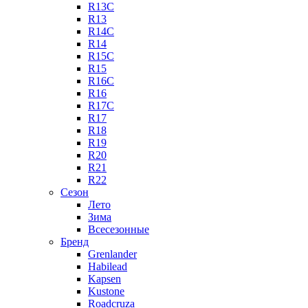
R13C
R13
R14C
R14
R15C
R15
R16C
R16
R17C
R17
R18
R19
R20
R21
R22
Сезон
Лето
Зима
Всесезонные
Бренд
Grenlander
Habilead
Kapsen
Kustone
Roadcruza