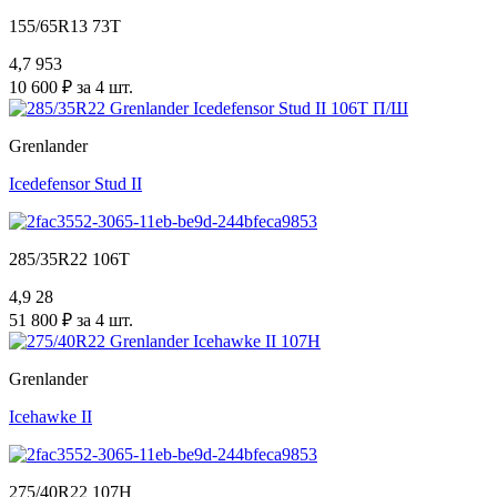
155/65R13 73T
4,7
953
10 600 ₽ за 4 шт.
Grenlander
Icedefensor Stud II
285/35R22 106T
4,9
28
51 800 ₽ за 4 шт.
Grenlander
Icehawke II
275/40R22 107H