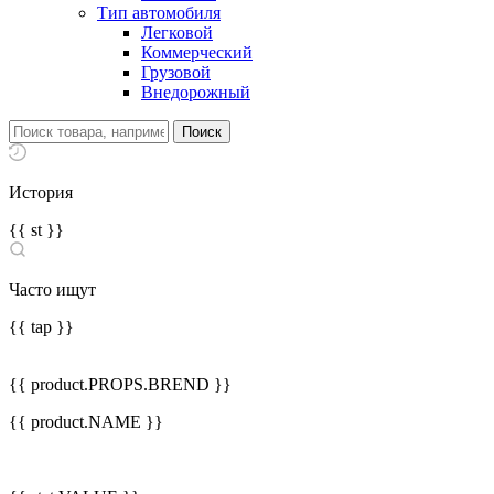
Тип автомобиля
Легковой
Коммерческий
Грузовой
Внедорожный
История
{{ st }}
Часто ищут
{{ tap }}
{{ product.PROPS.BREND }}
{{ product.NAME }}