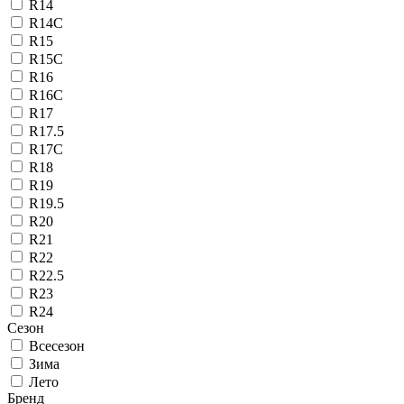
R14
R14C
R15
R15C
R16
R16C
R17
R17.5
R17C
R18
R19
R19.5
R20
R21
R22
R22.5
R23
R24
Сезон
Всесезон
Зима
Лето
Бренд