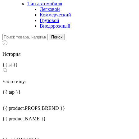
Тип автомобиля
Легковой
Коммерческий
Грузовой
Внедорожный
История
{{ st }}
Часто ищут
{{ tap }}
{{ product.PROPS.BREND }}
{{ product.NAME }}