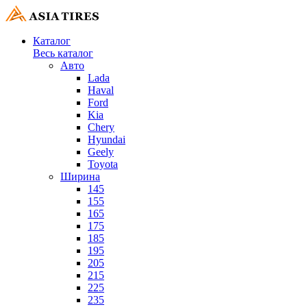
Каталог
Весь каталог
Авто
Lada
Haval
Ford
Kia
Chery
Hyundai
Geely
Toyota
Ширина
145
155
165
175
185
195
205
215
225
235