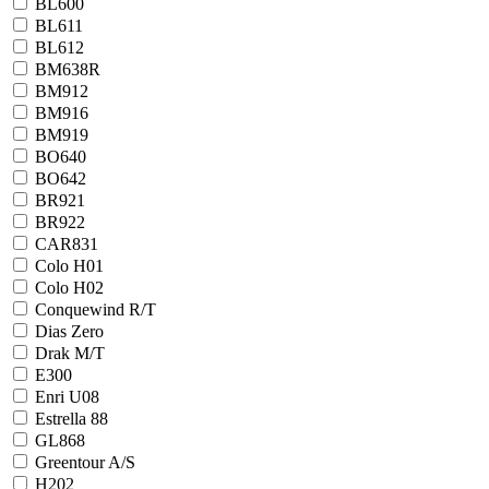
BL600
BL611
BL612
BM638R
BM912
BM916
BM919
BO640
BO642
BR921
BR922
CAR831
Colo H01
Colo H02
Conquewind R/T
Dias Zero
Drak M/T
E300
Enri U08
Estrella 88
GL868
Greentour A/S
H202