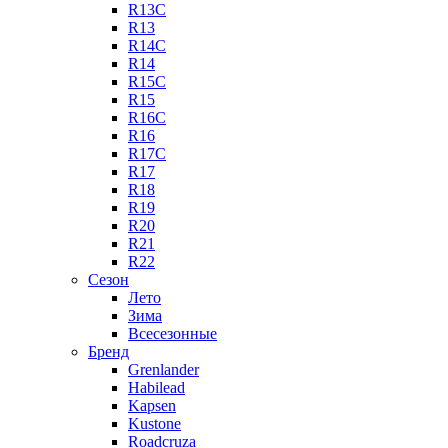
R13C
R13
R14C
R14
R15C
R15
R16C
R16
R17C
R17
R18
R19
R20
R21
R22
Сезон
Лето
Зима
Всесезонные
Бренд
Grenlander
Habilead
Kapsen
Kustone
Roadcruza