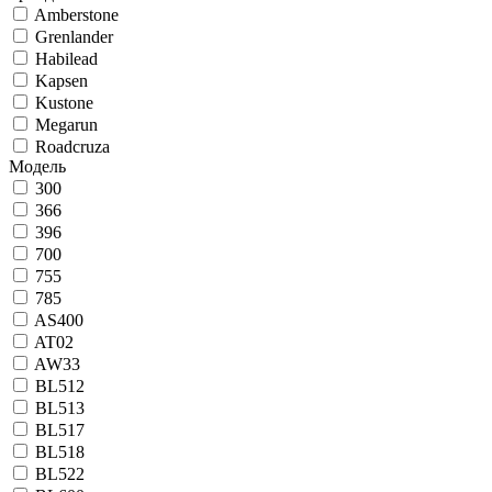
Amberstone
Grenlander
Habilead
Kapsen
Kustone
Megarun
Roadcruza
Модель
300
366
396
700
755
785
AS400
AT02
AW33
BL512
BL513
BL517
BL518
BL522