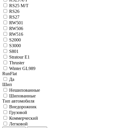
RS25 M/T
RS26
RS27
RW501
RW506
RW516
S2000
S3000
S801
Stratour E1
Thruster
Winter GL989
RunFlat
Да
Шип
Нешипованные
Шипованные
Тип автомобиля
Внедорожник
Грузовой
Коммерческий
Легковой