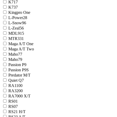
K717
K737
Kingpro One
L-Power28
L-Snow96
L-Zeal56
MDL915
MTR331
Maga A/T One
Maga A/T Two
Maho77
Maho79
Passion P9
Passion P9S
Predator M/T
Quiet Q7
RA1100
RA3200
RA7000 X/T
RS01
RS07
RS21 H/T
RS23 A/T