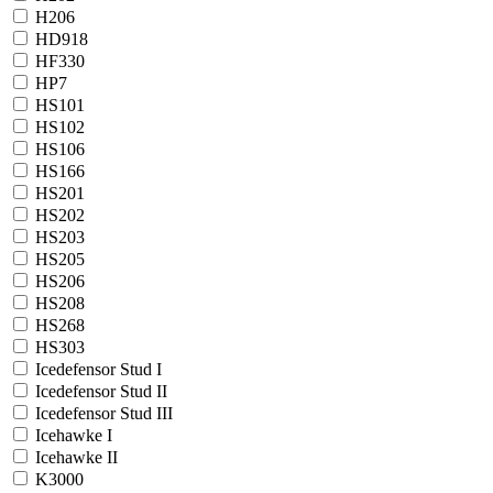
H206
HD918
HF330
HP7
HS101
HS102
HS106
HS166
HS201
HS202
HS203
HS205
HS206
HS208
HS268
HS303
Icedefensor Stud I
Icedefensor Stud II
Icedefensor Stud III
Icehawke I
Icehawke II
K3000