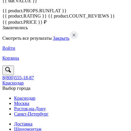
{{ stat.VALUE }}
{{ product.PROPS.RUNFLAT }}
{{ product.RATING }}
{{ product.COUNT_REVIEWS }}
{{ product.PRICE }} ₽
Закончились
Смотреть все результаты
Закрыть
Войти
Корзина
8(800)555-18-87
Краснодар
Выбор города
Краснодар
Москва
Ростов-на-Дону
Санкт-Петербург
Доставка
Шиномонтаж