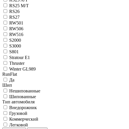
RS25 M/T
RS26
RS27
RW501
RW506
RW516
S2000
S3000
S801
Stratour E1
Thruster
Winter GL989
RunFlat
Да
Шип
Нешипованные
Шипованные
Тип автомобиля
Внедорожник
Грузовой
Коммерческий
Легковой