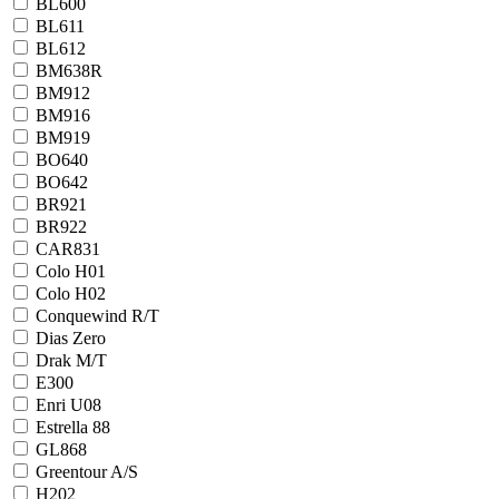
BL600
BL611
BL612
BM638R
BM912
BM916
BM919
BO640
BO642
BR921
BR922
CAR831
Colo H01
Colo H02
Conquewind R/T
Dias Zero
Drak M/T
E300
Enri U08
Estrella 88
GL868
Greentour A/S
H202