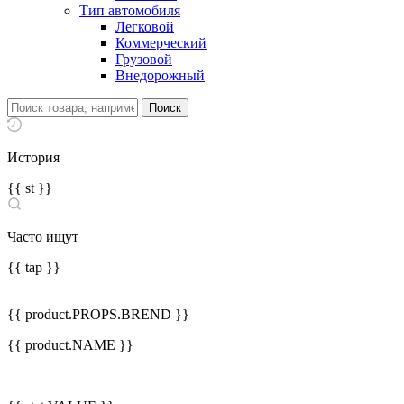
Тип автомобиля
Легковой
Коммерческий
Грузовой
Внедорожный
История
{{ st }}
Часто ищут
{{ tap }}
{{ product.PROPS.BREND }}
{{ product.NAME }}