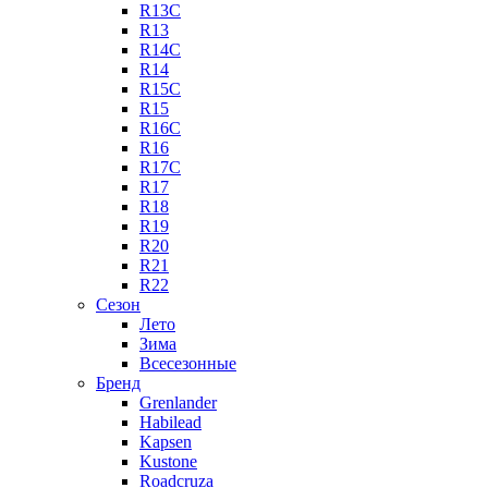
R13C
R13
R14C
R14
R15C
R15
R16C
R16
R17C
R17
R18
R19
R20
R21
R22
Сезон
Лето
Зима
Всесезонные
Бренд
Grenlander
Habilead
Kapsen
Kustone
Roadcruza