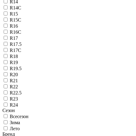
R14
R14C
R15
R15C
R16
R16C
R17
R17.5
R17C
R18
R19
R19.5
R20
R21
R22
R22.5
R23
R24
Сезон
Всесезон
Зима
Лето
Бренд