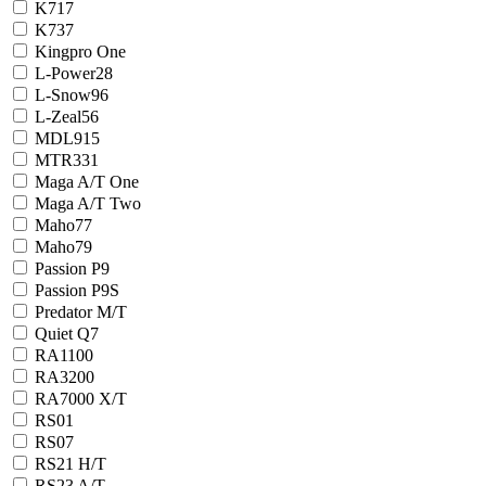
K717
K737
Kingpro One
L-Power28
L-Snow96
L-Zeal56
MDL915
MTR331
Maga A/T One
Maga A/T Two
Maho77
Maho79
Passion P9
Passion P9S
Predator M/T
Quiet Q7
RA1100
RA3200
RA7000 X/T
RS01
RS07
RS21 H/T
RS23 A/T