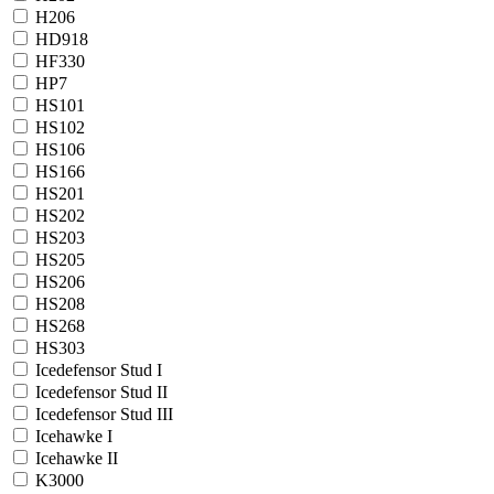
H206
HD918
HF330
HP7
HS101
HS102
HS106
HS166
HS201
HS202
HS203
HS205
HS206
HS208
HS268
HS303
Icedefensor Stud I
Icedefensor Stud II
Icedefensor Stud III
Icehawke I
Icehawke II
K3000