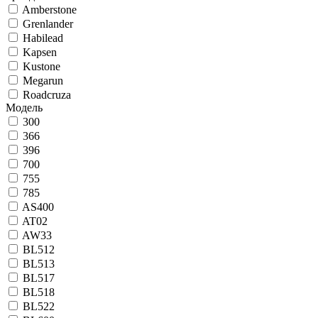
Amberstone
Grenlander
Habilead
Kapsen
Kustone
Megarun
Roadcruza
Модель
300
366
396
700
755
785
AS400
AT02
AW33
BL512
BL513
BL517
BL518
BL522