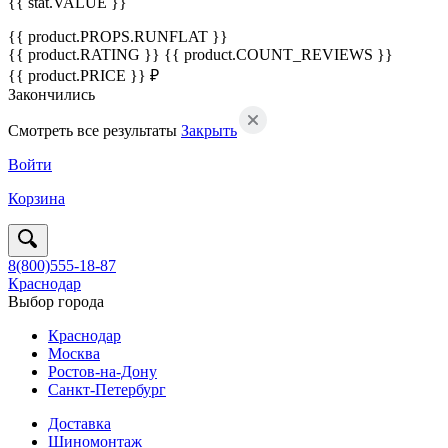
{{ stat.VALUE }}
{{ product.PROPS.RUNFLAT }}
{{ product.RATING }}
{{ product.COUNT_REVIEWS }}
{{ product.PRICE }} ₽
Закончились
Смотреть все результаты
Закрыть
Войти
Корзина
8(800)555-18-87
Краснодар
Выбор города
Краснодар
Москва
Ростов-на-Дону
Санкт-Петербург
Доставка
Шиномонтаж