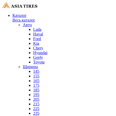
Каталог
Весь каталог
Авто
Lada
Haval
Ford
Kia
Chery
Hyundai
Geely
Toyota
Ширина
145
155
165
175
185
195
205
215
225
235