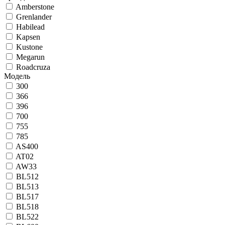
Amberstone
Grenlander
Habilead
Kapsen
Kustone
Megarun
Roadcruza
Модель
300
366
396
700
755
785
AS400
AT02
AW33
BL512
BL513
BL517
BL518
BL522