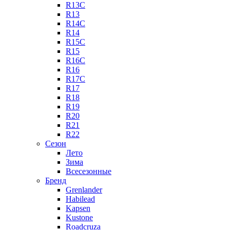
R13C
R13
R14C
R14
R15C
R15
R16C
R16
R17C
R17
R18
R19
R20
R21
R22
Сезон
Лето
Зима
Всесезонные
Бренд
Grenlander
Habilead
Kapsen
Kustone
Roadcruza