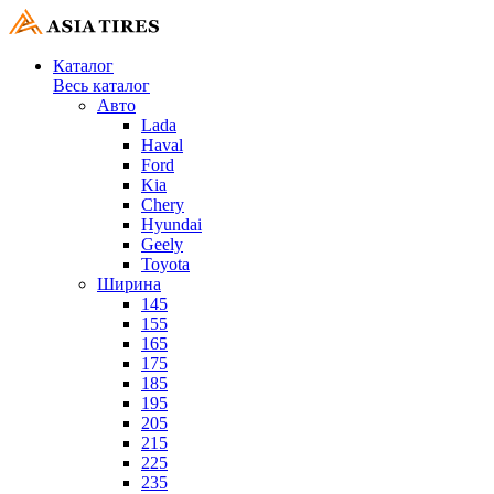
Каталог
Весь каталог
Авто
Lada
Haval
Ford
Kia
Chery
Hyundai
Geely
Toyota
Ширина
145
155
165
175
185
195
205
215
225
235