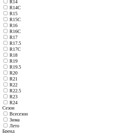
R14
R14C
R15
R15C
R16
R16C
R17
R17.5
R17C
R18
R19
R19.5
R20
R21
R22
R22.5
R23
R24
Сезон
Всесезон
Зима
Лето
Бренд