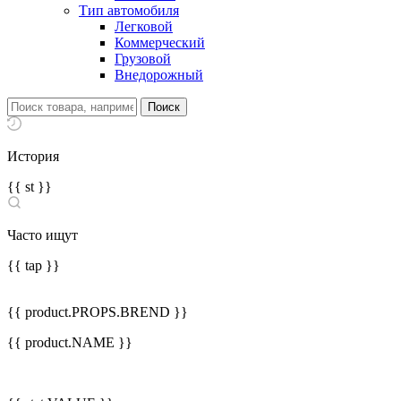
Тип автомобиля
Легковой
Коммерческий
Грузовой
Внедорожный
История
{{ st }}
Часто ищут
{{ tap }}
{{ product.PROPS.BREND }}
{{ product.NAME }}