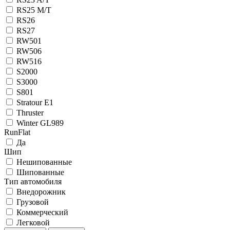
RS25 M/T
RS26
RS27
RW501
RW506
RW516
S2000
S3000
S801
Stratour E1
Thruster
Winter GL989
RunFlat
Да
Шип
Нешипованные
Шипованные
Тип автомобиля
Внедорожник
Грузовой
Коммерческий
Легковой