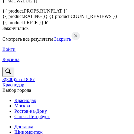
{{ stat.VALUE }}
{{ product.PROPS.RUNFLAT }}
{{ product.RATING }}
{{ product.COUNT_REVIEWS }}
{{ product.PRICE }} ₽
Закончились
Смотреть все результаты
Закрыть
Войти
Корзина
8(800)555-18-87
Краснодар
Выбор города
Краснодар
Москва
Ростов-на-Дону
Санкт-Петербург
Доставка
Шиномонтаж