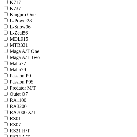
K717
K737
Kingpro One
L-Power28
L-Snow96
L-Zeal56
MDL915
MTR331
Maga A/T One
Maga A/T Two
Maho77
Maho79
Passion P9
Passion P9S
Predator M/T
Quiet Q7
RA1100
RA3200
RA7000 X/T
RS01
RS07
RS21 H/T
RS23 A/T