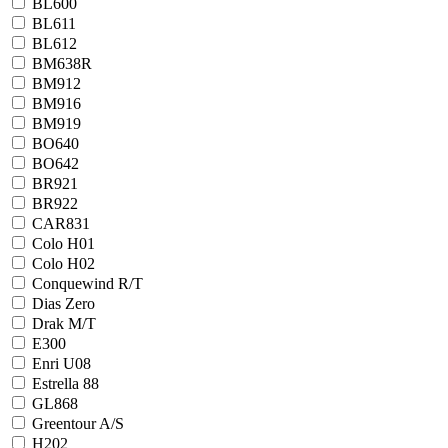
BL600
BL611
BL612
BM638R
BM912
BM916
BM919
BO640
BO642
BR921
BR922
CAR831
Colo H01
Colo H02
Conquewind R/T
Dias Zero
Drak M/T
E300
Enri U08
Estrella 88
GL868
Greentour A/S
H202