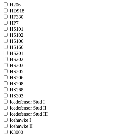
H206
HD918
HF330
HP7
HS101
HS102
HS106
HS166
HS201
HS202
HS203
HS205
HS206
HS208
HS268
HS303
Icedefensor Stud I
Icedefensor Stud II
Icedefensor Stud III
Icehawke I
Icehawke II
K3000