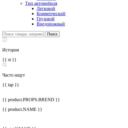
Тип автомобиля
Легковой
Коммерческий
Грузовой
Внедорожный
История
{{ st }}
Часто ищут
{{ tap }}
{{ product.PROPS.BREND }}
{{ product.NAME }}