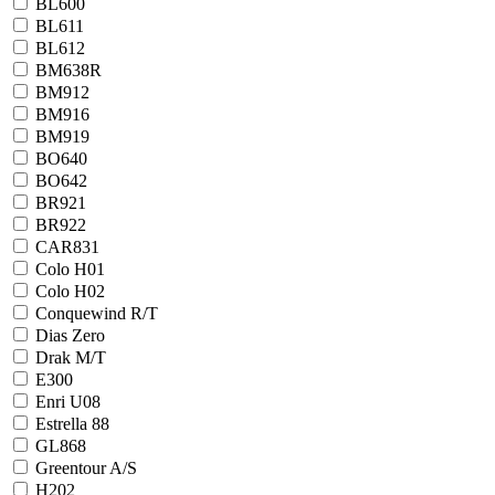
BL600
BL611
BL612
BM638R
BM912
BM916
BM919
BO640
BO642
BR921
BR922
CAR831
Colo H01
Colo H02
Conquewind R/T
Dias Zero
Drak M/T
E300
Enri U08
Estrella 88
GL868
Greentour A/S
H202