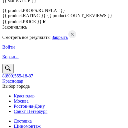
{{ stat.VALUE }}
{{ product.PROPS.RUNFLAT }}
{{ product.RATING }}
{{ product.COUNT_REVIEWS }}
{{ product.PRICE }} ₽
Закончились
Смотреть все результаты
Закрыть
Войти
Корзина
8(800)555-18-87
Краснодар
Выбор города
Краснодар
Москва
Ростов-на-Дону
Санкт-Петербург
Доставка
Шиномонтаж