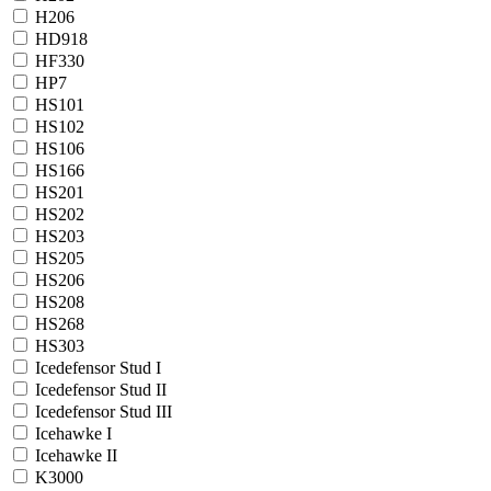
H206
HD918
HF330
HP7
HS101
HS102
HS106
HS166
HS201
HS202
HS203
HS205
HS206
HS208
HS268
HS303
Icedefensor Stud I
Icedefensor Stud II
Icedefensor Stud III
Icehawke I
Icehawke II
K3000