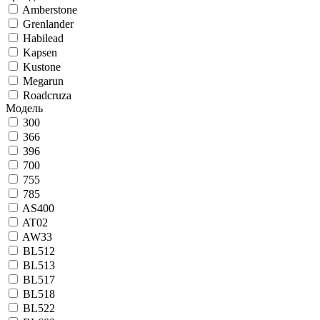
Amberstone
Grenlander
Habilead
Kapsen
Kustone
Megarun
Roadcruza
Модель
300
366
396
700
755
785
AS400
AT02
AW33
BL512
BL513
BL517
BL518
BL522