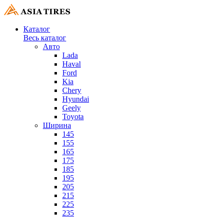
Каталог
Весь каталог
Авто
Lada
Haval
Ford
Kia
Chery
Hyundai
Geely
Toyota
Ширина
145
155
165
175
185
195
205
215
225
235