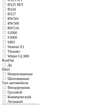
RS25 M/T
RS26
RS27
RW501
RW506
RW516
S2000
S3000
S801
Stratour E1
Thruster
Winter GL989
RunFlat
Да
Шип
Нешипованные
Шипованные
Тип автомобиля
Внедорожник
Грузовой
Коммерческий
Легковой