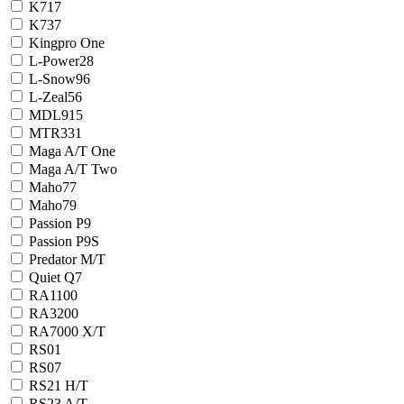
K717
K737
Kingpro One
L-Power28
L-Snow96
L-Zeal56
MDL915
MTR331
Maga A/T One
Maga A/T Two
Maho77
Maho79
Passion P9
Passion P9S
Predator M/T
Quiet Q7
RA1100
RA3200
RA7000 X/T
RS01
RS07
RS21 H/T
RS23 A/T