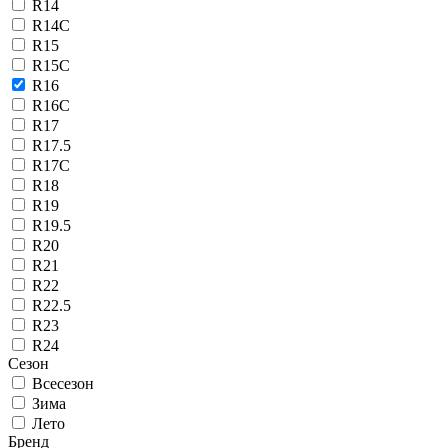
R14
R14C
R15
R15C
R16
R16C
R17
R17.5
R17C
R18
R19
R19.5
R20
R21
R22
R22.5
R23
R24
Сезон
Всесезон
Зима
Лето
Бренд