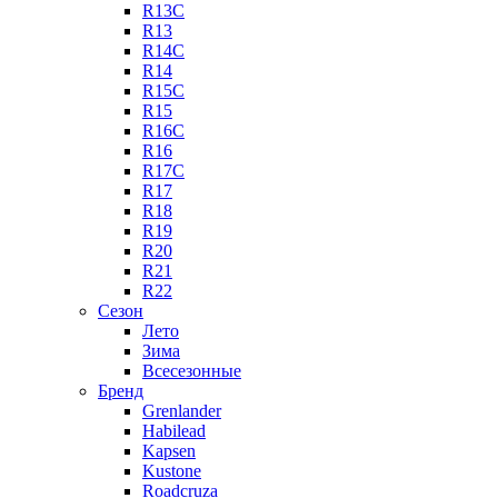
R13C
R13
R14C
R14
R15C
R15
R16C
R16
R17C
R17
R18
R19
R20
R21
R22
Сезон
Лето
Зима
Всесезонные
Бренд
Grenlander
Habilead
Kapsen
Kustone
Roadcruza