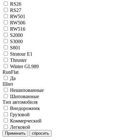
RS26
RS27
RW501
RW506
RW516
S2000
S3000
S801
Stratour E1
Thruster
Winter GL989
RunFlat
Да
Шип
Нешипованные
Шипованные
Тип автомобиля
Внедорожник
Грузовой
Коммерческий
Легковой
Применить