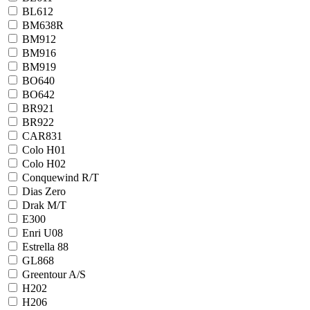
BL612
BM638R
BM912
BM916
BM919
BO640
BO642
BR921
BR922
CAR831
Colo H01
Colo H02
Conquewind R/T
Dias Zero
Drak M/T
E300
Enri U08
Estrella 88
GL868
Greentour A/S
H202
H206