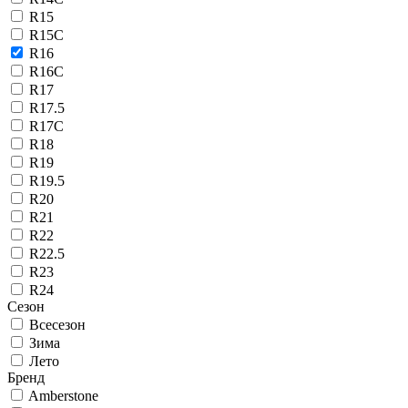
R15
R15C
R16
R16C
R17
R17.5
R17C
R18
R19
R19.5
R20
R21
R22
R22.5
R23
R24
Сезон
Всесезон
Зима
Лето
Бренд
Amberstone