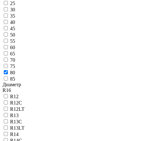
25
30
35
40
45
50
55
60
65
70
75
80
85
Диаметр
R16
R12
R12C
R12LT
R13
R13C
R13LT
R14
R14C