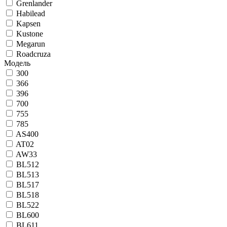
Grenlander
Habilead
Kapsen
Kustone
Megarun
Roadcruza
Модель
300
366
396
700
755
785
AS400
AT02
AW33
BL512
BL513
BL517
BL518
BL522
BL600
BL611