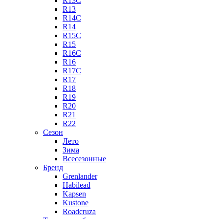
R13C
R13
R14C
R14
R15C
R15
R16C
R16
R17C
R17
R18
R19
R20
R21
R22
Сезон
Лето
Зима
Всесезонные
Бренд
Grenlander
Habilead
Kapsen
Kustone
Roadcruza