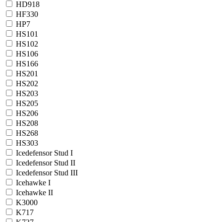
HD918
HF330
HP7
HS101
HS102
HS106
HS166
HS201
HS202
HS203
HS205
HS206
HS208
HS268
HS303
Icedefensor Stud I
Icedefensor Stud II
Icedefensor Stud III
Icehawke I
Icehawke II
K3000
K717