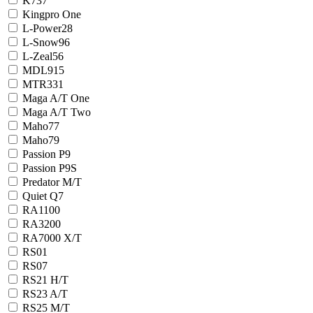
K737
Kingpro One
L-Power28
L-Snow96
L-Zeal56
MDL915
MTR331
Maga A/T One
Maga A/T Two
Maho77
Maho79
Passion P9
Passion P9S
Predator M/T
Quiet Q7
RA1100
RA3200
RA7000 X/T
RS01
RS07
RS21 H/T
RS23 A/T
RS25 M/T