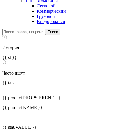
Тип автомобиля
Легковой
Коммерческий
Грузовой
Внедорожный
История
{{ st }}
Часто ищут
{{ tap }}
{{ product.PROPS.BREND }}
{{ product.NAME }}
{{ stat.VALUE }}