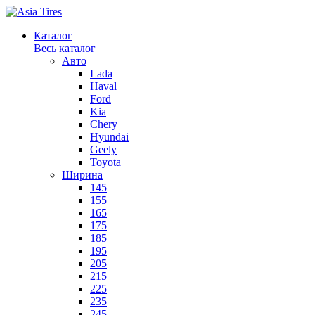
Каталог
Весь каталог
Авто
Lada
Haval
Ford
Kia
Chery
Hyundai
Geely
Toyota
Ширина
145
155
165
175
185
195
205
215
225
235
245