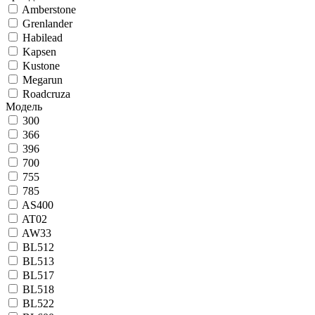
Amberstone
Grenlander
Habilead
Kapsen
Kustone
Megarun
Roadcruza
Модель
300
366
396
700
755
785
AS400
AT02
AW33
BL512
BL513
BL517
BL518
BL522