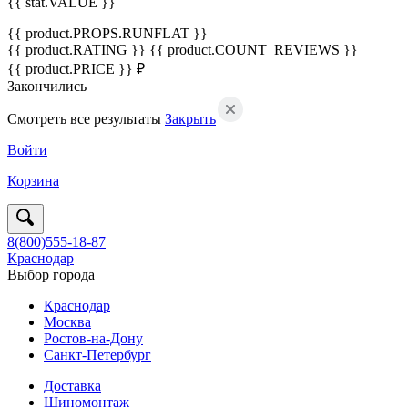
{{ stat.VALUE }}
{{ product.PROPS.RUNFLAT }}
{{ product.RATING }}
{{ product.COUNT_REVIEWS }}
{{ product.PRICE }} ₽
Закончились
Смотреть все результаты
Закрыть
Войти
Корзина
8(800)555-18-87
Краснодар
Выбор города
Краснодар
Москва
Ростов-на-Дону
Санкт-Петербург
Доставка
Шиномонтаж