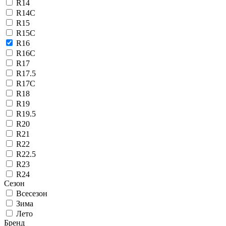
R14
R14C
R15
R15C
R16
R16C
R17
R17.5
R17C
R18
R19
R19.5
R20
R21
R22
R22.5
R23
R24
Сезон
Всесезон
Зима
Лето
Бренд