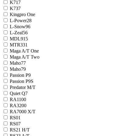
K717
K737
Kingpro One
L-Power28
L-Snow96
L-Zeal56
MDL915
MTR331
Maga A/T One
Maga A/T Two
Maho77
Maho79
Passion P9
Passion P9S
Predator M/T
Quiet Q7
RA1100
RA3200
RA7000 X/T
RS01
RS07
RS21 H/T
RS23 A/T