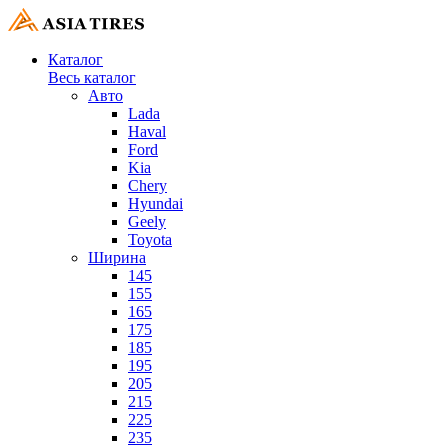
Каталог
Весь каталог
Авто
Lada
Haval
Ford
Kia
Chery
Hyundai
Geely
Toyota
Ширина
145
155
165
175
185
195
205
215
225
235