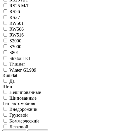
RS25 M/T
RS26
RS27
RW501
RW506
RW516
S2000
S3000
S801
Stratour E1
Thruster
Winter GL989
RunFlat
Да
Шип
Нешипованные
Шипованные
Тип автомобиля
Внедорожник
Грузовой
Коммерческий
Легковой