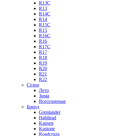
R13C
R13
R14C
R14
R15C
R15
R16C
R16
R17C
R17
R18
R19
R20
R21
R22
Сезон
Лето
Зима
Всесезонные
Бренд
Grenlander
Habilead
Kapsen
Kustone
Roadcruza