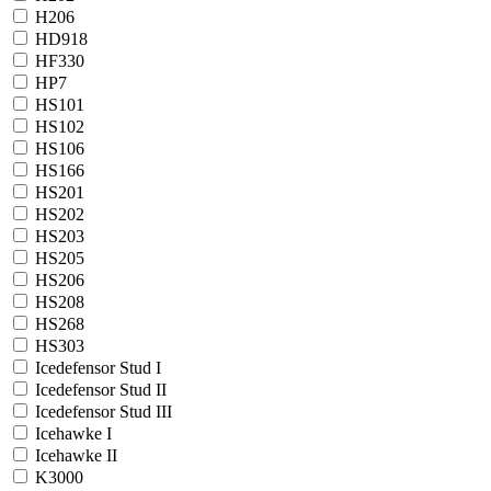
H206
HD918
HF330
HP7
HS101
HS102
HS106
HS166
HS201
HS202
HS203
HS205
HS206
HS208
HS268
HS303
Icedefensor Stud I
Icedefensor Stud II
Icedefensor Stud III
Icehawke I
Icehawke II
K3000