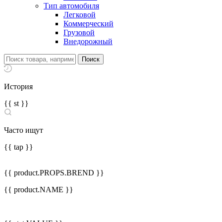
Тип автомобиля
Легковой
Коммерческий
Грузовой
Внедорожный
История
{{ st }}
Часто ищут
{{ tap }}
{{ product.PROPS.BREND }}
{{ product.NAME }}