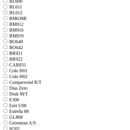
BL600
BL611
BL612
BM638R
BM912
BM916
BM919
BO640
BO642
BR921
BR922
CAR831
Colo H01
Colo H02
Conquewind R/T
Dias Zero
Drak M/T
E300
Enri U08
Estrella 88
GL868
Greentour A/S
H202