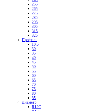
255
265
275
285
295
305
315
325
Профиль
10.5
30
35
40
45
50
55
60
65
70
75
80
85
Диаметр
R12C