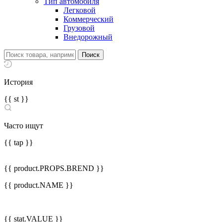
Тип автомобиля
Легковой
Коммерческий
Грузовой
Внедорожный
История
{{ st }}
Часто ищут
{{ tap }}
{{ product.PROPS.BREND }}
{{ product.NAME }}
{{ stat.VALUE }}