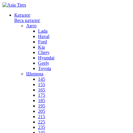
Каталог
Весь каталог
Авто
Lada
Haval
Ford
Kia
Chery
Hyundai
Geely
Toyota
Ширина
145
155
165
175
185
195
205
215
225
235
245