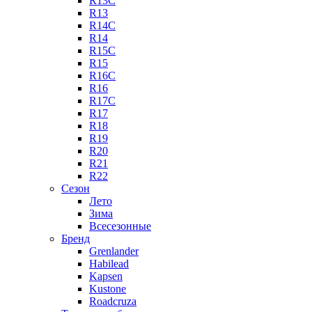
R13C
R13
R14C
R14
R15C
R15
R16C
R16
R17C
R17
R18
R19
R20
R21
R22
Сезон
Лето
Зима
Всесезонные
Бренд
Grenlander
Habilead
Kapsen
Kustone
Roadcruza