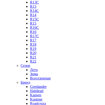
R13C
R13
R14C
R14
R15C
R15
R16C
R16
R17C
R17
R18
R19
R20
R21
R22
Сезон
Лето
Зима
Всесезонные
Бренд
Grenlander
Habilead
Kapsen
Kustone
Roadcruza