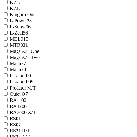
K717
K737
Kingpro One
L-Power28
L-Snow96
L-Zeal56
MDL915
MTR331
Maga A/T One
Maga A/T Two
Maho77
Maho79
Passion P9
Passion P9S
Predator M/T
Quiet Q7
RA1100
RA3200
RA7000 X/T
RS01
RS07
RS21 H/T
RS23 A/T