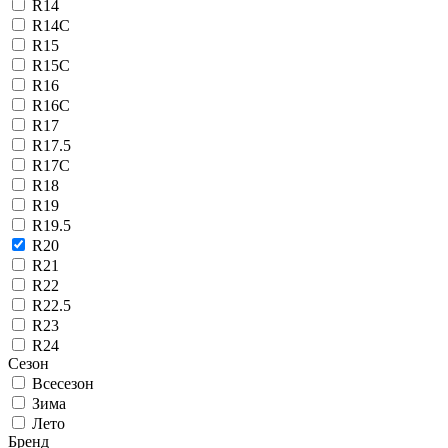
R14
R14C
R15
R15C
R16
R16C
R17
R17.5
R17C
R18
R19
R19.5
R20
R21
R22
R22.5
R23
R24
Сезон
Всесезон
Зима
Лето
Бренд