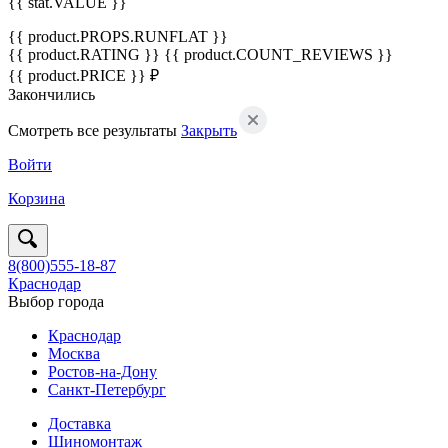
{{ stat.VALUE }}
{{ product.PROPS.RUNFLAT }}
{{ product.RATING }}
{{ product.COUNT_REVIEWS }}
{{ product.PRICE }} ₽
Закончились
Смотреть все результаты
Закрыть
Войти
Корзина
8(800)555-18-87
Краснодар
Выбор города
Краснодар
Москва
Ростов-на-Дону
Санкт-Петербург
Доставка
Шиномонтаж