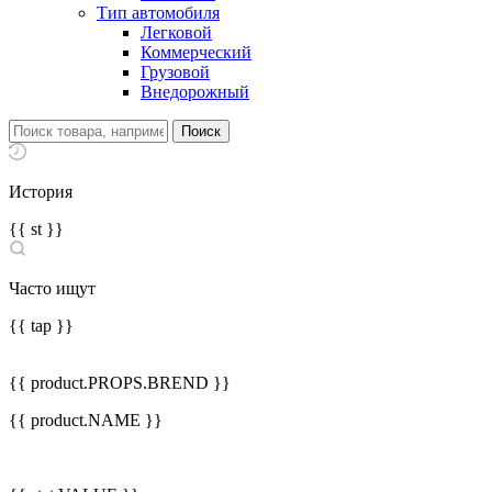
Тип автомобиля
Легковой
Коммерческий
Грузовой
Внедорожный
История
{{ st }}
Часто ищут
{{ tap }}
{{ product.PROPS.BREND }}
{{ product.NAME }}