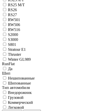
RS25 M/T
RS26
RS27
RW501
RW506
RW516
S2000
S3000
S801
Stratour E1
Thruster
Winter GL989
RunFlat
Да
Шип
Нешипованные
Шипованные
Тип автомобиля
Внедорожник
Грузовой
Коммерческий
Легковой