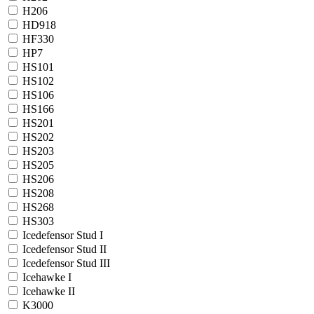
H206
HD918
HF330
HP7
HS101
HS102
HS106
HS166
HS201
HS202
HS203
HS205
HS206
HS208
HS268
HS303
Icedefensor Stud I
Icedefensor Stud II
Icedefensor Stud III
Icehawke I
Icehawke II
K3000