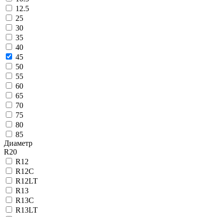
12.5
25
30
35
40
45
50
55
60
65
70
75
80
85
Диаметр
R20
R12
R12C
R12LT
R13
R13C
R13LT