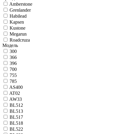
Amberstone
Grenlander
Habilead
Kapsen
Kustone
Megarun
Roadcruza
Модель
300
366
396
700
755
785
AS400
AT02
AW33
BL512
BL513
BL517
BL518
BL522