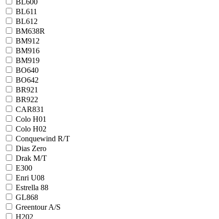
BL600
BL611
BL612
BM638R
BM912
BM916
BM919
BO640
BO642
BR921
BR922
CAR831
Colo H01
Colo H02
Conquewind R/T
Dias Zero
Drak M/T
E300
Enri U08
Estrella 88
GL868
Greentour A/S
H202