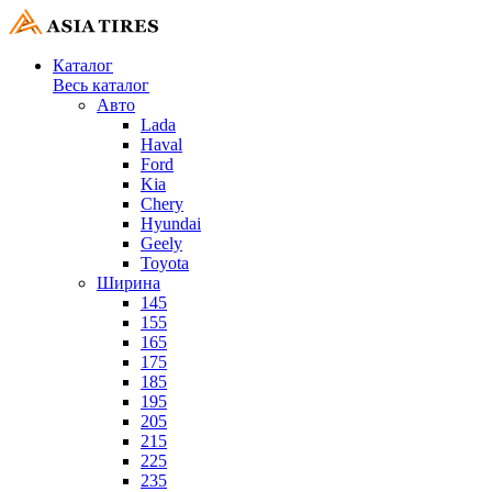
Каталог
Весь каталог
Авто
Lada
Haval
Ford
Kia
Chery
Hyundai
Geely
Toyota
Ширина
145
155
165
175
185
195
205
215
225
235