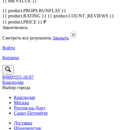
{{ stat.VALUE }}
{{ product.PROPS.RUNFLAT }}
{{ product.RATING }}
{{ product.COUNT_REVIEWS }}
{{ product.PRICE }} ₽
Закончились
Смотреть все результаты
Закрыть
Войти
Корзина
8(800)555-18-87
Краснодар
Выбор города
Краснодар
Москва
Ростов-на-Дону
Санкт-Петербург
Доставка
Шиномонтаж