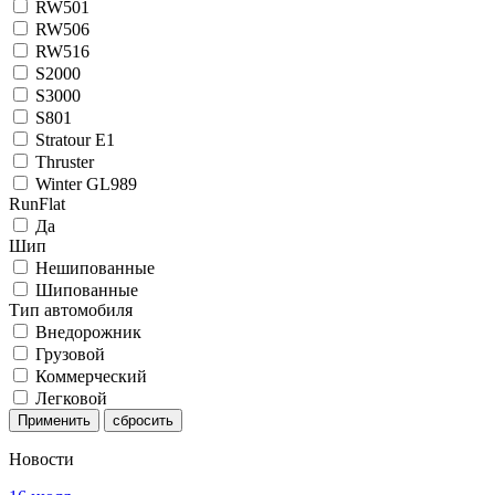
RW501
RW506
RW516
S2000
S3000
S801
Stratour E1
Thruster
Winter GL989
RunFlat
Да
Шип
Нешипованные
Шипованные
Тип автомобиля
Внедорожник
Грузовой
Коммерческий
Легковой
Применить
Новости