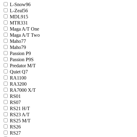
L-Snow96
L-Zeal56
MDL915
MTR331
Maga A/T One
Maga A/T Two
Maho77
Maho79
Passion P9
Passion P9S
Predator M/T
Quiet Q7
RA1100
RA3200
RA7000 X/T
RS01
RS07
RS21 H/T
RS23 A/T
RS25 M/T
RS26
RS27