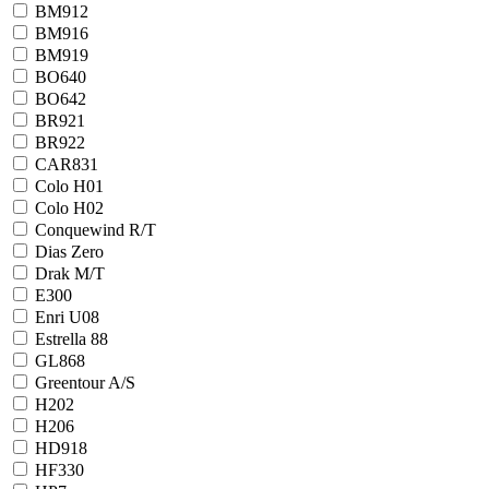
BM912
BM916
BM919
BO640
BO642
BR921
BR922
CAR831
Colo H01
Colo H02
Conquewind R/T
Dias Zero
Drak M/T
E300
Enri U08
Estrella 88
GL868
Greentour A/S
H202
H206
HD918
HF330