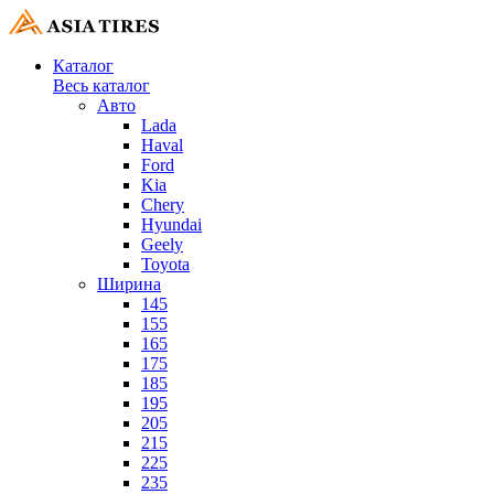
Каталог
Весь каталог
Авто
Lada
Haval
Ford
Kia
Chery
Hyundai
Geely
Toyota
Ширина
145
155
165
175
185
195
205
215
225
235