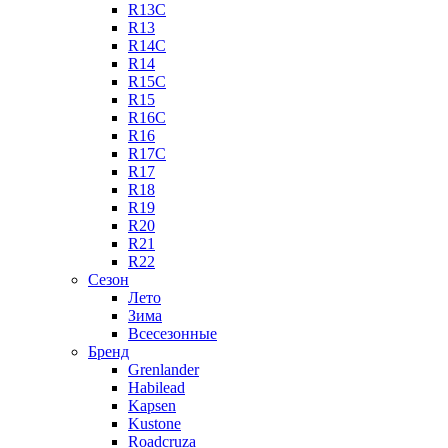
R13C
R13
R14C
R14
R15C
R15
R16C
R16
R17C
R17
R18
R19
R20
R21
R22
Сезон
Лето
Зима
Всесезонные
Бренд
Grenlander
Habilead
Kapsen
Kustone
Roadcruza