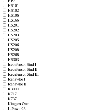
HP7
HS101
HS102
HS106
HS166
HS201
HS202
HS203
HS205
HS206
HS208
HS268
HS303
Icedefensor Stud I
Icedefensor Stud II
Icedefensor Stud III
Icehawke I
Icehawke II
K3000
K717
K737
Kingpro One
L-Power28