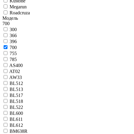
Kustone
Megarun
Roadcruza
Модель
700
300
366
396
700
755
785
AS400
AT02
AW33
BL512
BL513
BL517
BL518
BL522
BL600
BL611
BL612
BM638R