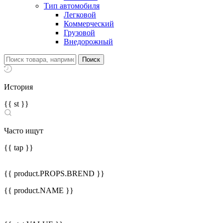
Тип автомобиля
Легковой
Коммерческий
Грузовой
Внедорожный
История
{{ st }}
Часто ищут
{{ tap }}
{{ product.PROPS.BREND }}
{{ product.NAME }}