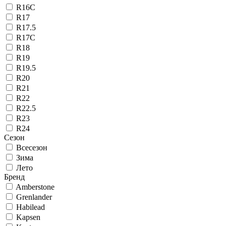
R16C
R17
R17.5
R17C
R18
R19
R19.5
R20
R21
R22
R22.5
R23
R24
Сезон
Всесезон
Зима
Лето
Бренд
Amberstone
Grenlander
Habilead
Kapsen